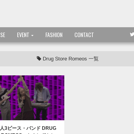
ASE
EVENT
FASHION
CONTACT
Drug Store Romeos 一覧
人3ピース・バンド DRUG