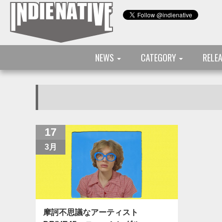
NEWS
CATEGORY
RELE
17
3月
摩訶不思議なアーティスト