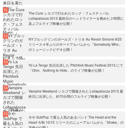
The Cure シカゴで行われたロック・フェスティバル
Lollapalooza 2013 最終日のヘッドライナーを務めた２時間に
及ぶフルライブ映像が公開！
NYブルックリンのガールズ・トリオ Au Revoir Simone 9/25
リリース４年ぶりのサードアルバムから「Somebody Who」
のミュージックビデオ公開！
Yo La Tengo 先日出演した Pitchfork Music Festival 2013 にて
「Ohm、Nothing to Hide」のライブ映像が公開！
Vampire Weekend シカゴで開催された Lollapalooza 2013 最
終日に出演した、約70分間のフルライブ映像が公開！
今や SubPop で最も人気のあるバンド The Head and the
Heart 今秋 10/15 リリースのニューアルバムから「Shake」の
楽曲が公開！