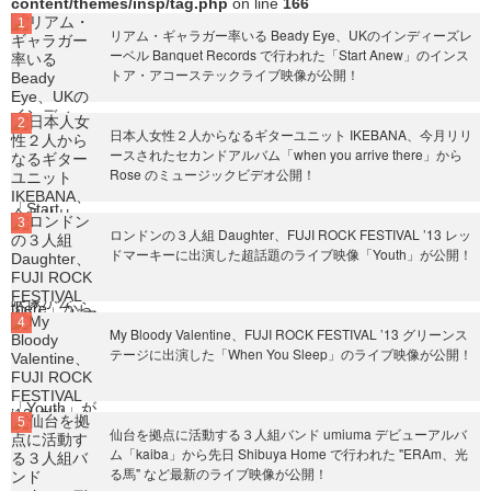
content/themes/insp/tag.php
on line
166
リアム・ギャラガー率いる Beady Eye、UKのインディーズレ
ーベル Banquet Records で行われた「Start Anew」のインス
トア・アコーステックライブ映像が公開！
日本人女性２人からなるギターユニット IKEBANA、今月リリ
ースされたセカンドアルバム「when you arrive there」から
Rose のミュージックビデオ公開！
ロンドンの３人組 Daughter、FUJI ROCK FESTIVAL ’13 レッ
ドマーキーに出演した超話題のライブ映像「Youth」が公開！
My Bloody Valentine、FUJI ROCK FESTIVAL ’13 グリーンス
テージに出演した「When You Sleep」のライブ映像が公開！
仙台を拠点に活動する３人組バンド umiuma デビューアルバ
ム「kaiba」から先日 Shibuya Home で行われた "ERAm、光
る馬" など最新のライブ映像が公開！