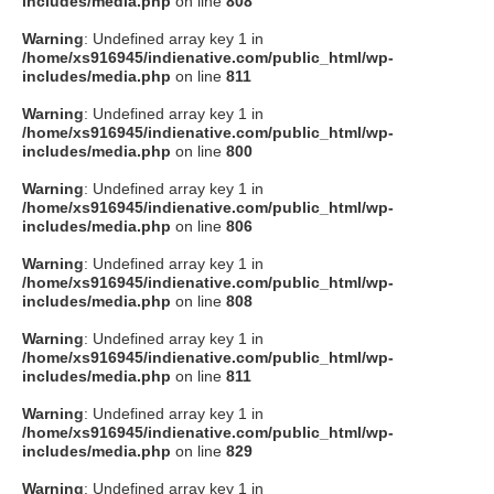
includes/media.php
on line
808
タクト
Warning
: Undefined array key 1 in
/home/xs916945/indienative.com/public_html/wp-
includes/media.php
on line
811
OW SOCIAL
Warning
: Undefined array key 1 in
/home/xs916945/indienative.com/public_html/wp-
includes/media.php
on line
800
Twitter
Warning
: Undefined array key 1 in
/home/xs916945/indienative.com/public_html/wp-
Facebook
includes/media.php
on line
806
Warning
: Undefined array key 1 in
instagram
/home/xs916945/indienative.com/public_html/wp-
includes/media.php
on line
808
Tumblr
Warning
: Undefined array key 1 in
/home/xs916945/indienative.com/public_html/wp-
includes/media.php
on line
811
Soundcloud
Warning
: Undefined array key 1 in
/home/xs916945/indienative.com/public_html/wp-
Back to indienative
includes/media.php
on line
829
Warning
: Undefined array key 1 in