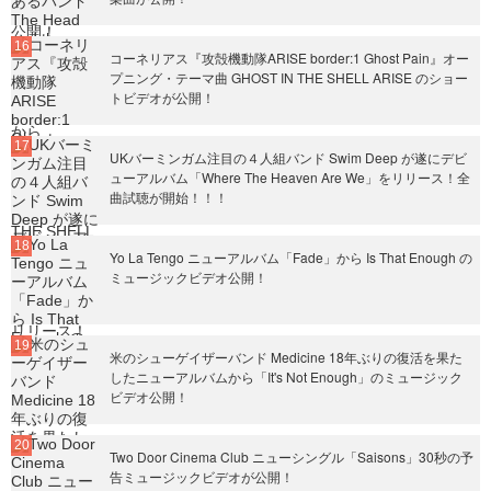
コーネリアス『攻殻機動隊ARISE border:1 Ghost Pain』オー
プニング・テーマ曲 GHOST IN THE SHELL ARISE のショー
トビデオが公開！
UKバーミンガム注目の４人組バンド Swim Deep が遂にデビ
ューアルバム「Where The Heaven Are We」をリリース！全
曲試聴が開始！！！
Yo La Tengo ニューアルバム「Fade」から Is That Enough の
ミュージックビデオ公開！
米のシューゲイザーバンド Medicine 18年ぶりの復活を果た
したニューアルバムから「It's Not Enough」のミュージック
ビデオ公開！
Two Door Cinema Club ニューシングル「Saisons」30秒の予
告ミュージックビデオが公開！