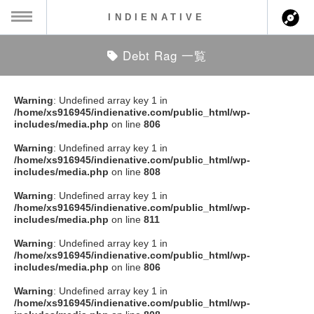
INDIENATIVE
Debt Rag 一覧
MENU
ch
ース一覧
Warning
: Undefined array key 1 in
/home/xs916945/indienative.com/public_html/wp-
ース情報
includes/media.php
on line
806
Warning
: Undefined array key 1 in
ント情報
/home/xs916945/indienative.com/public_html/wp-
includes/media.php
on line
808
のアーティスト
Warning
: Undefined array key 1 in
/home/xs916945/indienative.com/public_html/wp-
includes/media.php
on line
811
ーカマー
Warning
: Undefined array key 1 in
/home/xs916945/indienative.com/public_html/wp-
ッション
includes/media.php
on line
806
Warning
: Undefined array key 1 in
ウト
/home/xs916945/indienative.com/public_html/wp-