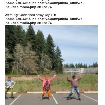
/home/xs916945/indienative.com/public_html/wp-
includes/media.php
on line
76
Warning
: Undefined array key 1 in
/home/xs916945/indienative.com/public_html/wp-
includes/media.php
on line
76