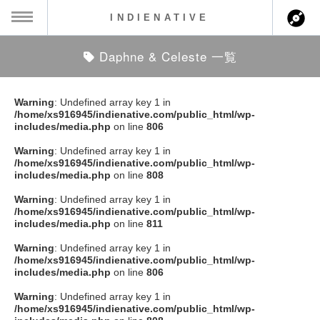
INDIENATIVE
Daphne & Celeste 一覧
MENU
ch
ース一覧
Warning
: Undefined array key 1 in
/home/xs916945/indienative.com/public_html/wp-
ース情報
includes/media.php
on line
806
Warning
: Undefined array key 1 in
ント情報
/home/xs916945/indienative.com/public_html/wp-
includes/media.php
on line
808
のアーティスト
Warning
: Undefined array key 1 in
/home/xs916945/indienative.com/public_html/wp-
includes/media.php
on line
811
ーカマー
Warning
: Undefined array key 1 in
/home/xs916945/indienative.com/public_html/wp-
ッション
includes/media.php
on line
806
Warning
: Undefined array key 1 in
ウト
/home/xs916945/indienative.com/public_html/wp-