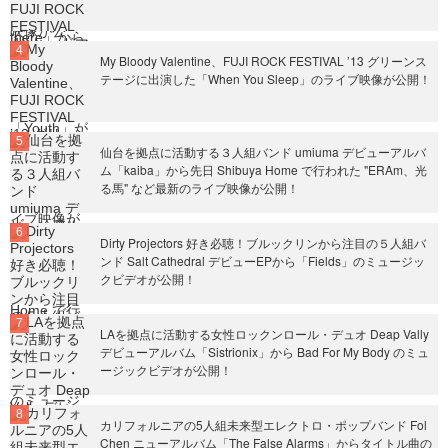
My Bloody Valentine、FUJI ROCK FESTIVAL ’13 グリーンス
テージに出演した「When You Sleep」のライブ映像が公開！
仙台を拠点に活動する３人組バンド umiuma デビューアルバ
ム「kaiba」から先日 Shibuya Home で行われた "ERAm、光
る馬" など最新のライブ映像が公開！
Dirty Projectors 好き必聴！ブルックリンから注目の５人組バ
ンド Salt Cathedral デビューEPから「Fields」のミュージッ
クビデオが公開！
LAを拠点に活動する女性ロックンロール・デュオ Deap Vally
デビューアルバム「Sistrionix」から Bad For My Body のミュ
ージックビデオが公開！
カリフォルニアの5人組未来型エレクトロ・ポップバンド Fol
Chen ニューアルバム「The False Alarms」からタイトル曲の