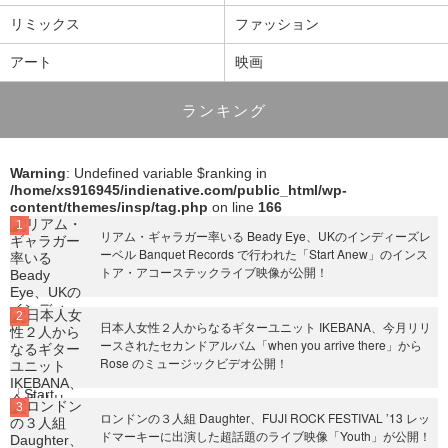
リミックス
ファッション
アート
映画
ランキング
Warning
: Undefined variable $ranking in
/home/xs916945/indienative.com/public_html/wp-
content/themes/insp/tag.php
on line
166
リアム・ギャラガー率いる Beady Eye、UKのインディーズレ
ーベル Banquet Records で行われた「Start Anew」のインス
トア・アコーステックライブ映像が公開！
日本人女性２人からなるギターユニット IKEBANA、今月リリ
ースされたセカンドアルバム「when you arrive there」から
Rose のミュージックビデオ公開！
ロンドンの３人組 Daughter、FUJI ROCK FESTIVAL ’13 レッ
ドマーキーに出演した超話題のライブ映像「Youth」が公開！