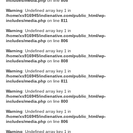
includes/media.php
on line
808
タクト
Warning
: Undefined array key 1 in
/home/xs916945/indienative.com/public_html/wp-
includes/media.php
on line
811
OW SOCIAL
Warning
: Undefined array key 1 in
/home/xs916945/indienative.com/public_html/wp-
includes/media.php
on line
806
Twitter
Warning
: Undefined array key 1 in
/home/xs916945/indienative.com/public_html/wp-
Facebook
includes/media.php
on line
808
Warning
: Undefined array key 1 in
instagram
/home/xs916945/indienative.com/public_html/wp-
includes/media.php
on line
811
Tumblr
Warning
: Undefined array key 1 in
/home/xs916945/indienative.com/public_html/wp-
includes/media.php
on line
800
Soundcloud
Warning
: Undefined array key 1 in
/home/xs916945/indienative.com/public_html/wp-
Back to indienative
includes/media.php
on line
806
Warning
: Undefined array key 1 in