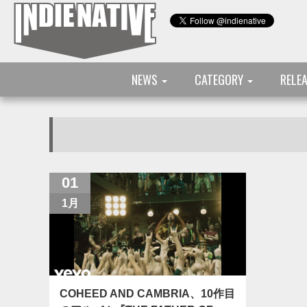
NEWS
CATEGORY
RELE
01
1月
COHEED AND CAMBRIA、10作目