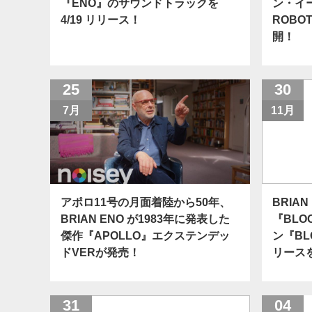
『ENO』のサウンドトラックを
ン・イー
4/19 リリース！
ROBOT
開！
25
30
7月
11月
アポロ11号の月面着陸から50年、
BRIA
BRIAN ENO が1983年に発表した
『BLO
傑作『APOLLO』エクステンデッ
ン『BL
ドVERが発売！
リース
31
04