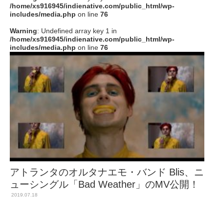
/home/xs916945/indienative.com/public_html/wp-
includes/media.php
on line
76
Warning
: Undefined array key 1 in
/home/xs916945/indienative.com/public_html/wp-
includes/media.php
on line
76
アトランタのオルタナエモ・バンド Blis、ニ
ューシングル「Bad Weather」のMV公開！
2019.07.18