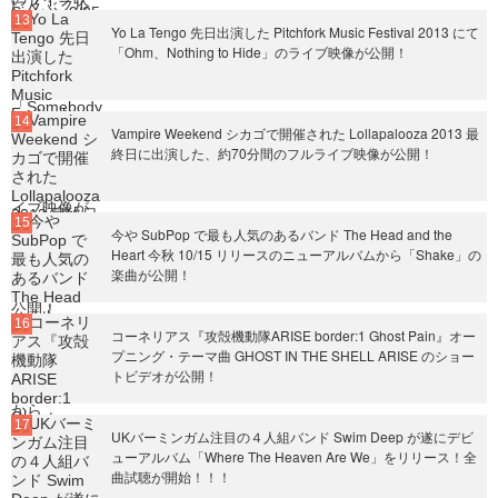
Yo La Tengo 先日出演した Pitchfork Music Festival 2013 にて
「Ohm、Nothing to Hide」のライブ映像が公開！
Vampire Weekend シカゴで開催された Lollapalooza 2013 最
終日に出演した、約70分間のフルライブ映像が公開！
今や SubPop で最も人気のあるバンド The Head and the
Heart 今秋 10/15 リリースのニューアルバムから「Shake」の
楽曲が公開！
コーネリアス『攻殻機動隊ARISE border:1 Ghost Pain』オー
プニング・テーマ曲 GHOST IN THE SHELL ARISE のショー
トビデオが公開！
UKバーミンガム注目の４人組バンド Swim Deep が遂にデビ
ューアルバム「Where The Heaven Are We」をリリース！全
曲試聴が開始！！！