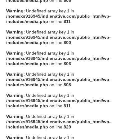
includes/media.php
on line
808
タクト
Warning
: Undefined array key 1 in
/home/xs916945/indienative.com/public_html/wp-
includes/media.php
on line
811
OW SOCIAL
Warning
: Undefined array key 1 in
/home/xs916945/indienative.com/public_html/wp-
includes/media.php
on line
800
Twitter
Warning
: Undefined array key 1 in
/home/xs916945/indienative.com/public_html/wp-
Facebook
includes/media.php
on line
806
Warning
: Undefined array key 1 in
instagram
/home/xs916945/indienative.com/public_html/wp-
includes/media.php
on line
808
Tumblr
Warning
: Undefined array key 1 in
/home/xs916945/indienative.com/public_html/wp-
includes/media.php
on line
811
Soundcloud
Warning
: Undefined array key 1 in
/home/xs916945/indienative.com/public_html/wp-
Back to indienative
includes/media.php
on line
829
Warning
: Undefined array key 1 in