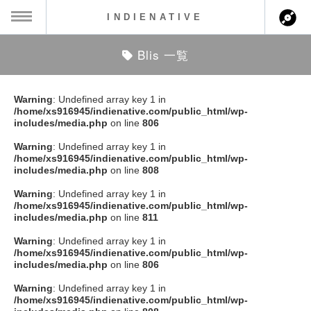
INDIENATIVE
Blis 一覧
MENU
ch
ース一覧
Warning
: Undefined array key 1 in
/home/xs916945/indienative.com/public_html/wp-
ース情報
includes/media.php
on line
806
Warning
: Undefined array key 1 in
ント情報
/home/xs916945/indienative.com/public_html/wp-
includes/media.php
on line
808
のアーティスト
Warning
: Undefined array key 1 in
/home/xs916945/indienative.com/public_html/wp-
includes/media.php
on line
811
ーカマー
Warning
: Undefined array key 1 in
/home/xs916945/indienative.com/public_html/wp-
ッション
includes/media.php
on line
806
Warning
: Undefined array key 1 in
ウト
/home/xs916945/indienative.com/public_html/wp-