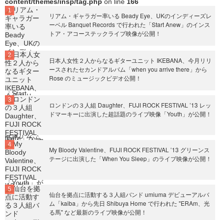
content/themes/insp/tag.php
on line
166
リアム・ギャラガー率いる Beady Eye、UKのインディーズレ
ーベル Banquet Records で行われた「Start Anew」のインス
トア・アコーステックライブ映像が公開！
日本人女性２人からなるギターユニット IKEBANA、今月リリ
ースされたセカンドアルバム「when you arrive there」から
Rose のミュージックビデオ公開！
ロンドンの３人組 Daughter、FUJI ROCK FESTIVAL ’13 レッ
ドマーキーに出演した超話題のライブ映像「Youth」が公開！
My Bloody Valentine、FUJI ROCK FESTIVAL ’13 グリーンス
テージに出演した「When You Sleep」のライブ映像が公開！
仙台を拠点に活動する３人組バンド umiuma デビューアルバ
ム「kaiba」から先日 Shibuya Home で行われた "ERAm、光
る馬" など最新のライブ映像が公開！