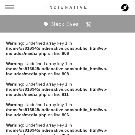
INDIENATIVE
Black Eyes 一覧
MENU
ch
ース一覧
Warning
: Undefined array key 1 in
/home/xs916945/indienative.com/public_html/wp-
ース情報
includes/media.php
on line
806
Warning
: Undefined array key 1 in
ント情報
/home/xs916945/indienative.com/public_html/wp-
includes/media.php
on line
808
のアーティスト
Warning
: Undefined array key 1 in
/home/xs916945/indienative.com/public_html/wp-
includes/media.php
on line
811
ーカマー
Warning
: Undefined array key 1 in
/home/xs916945/indienative.com/public_html/wp-
ッション
includes/media.php
on line
806
Warning
: Undefined array key 1 in
ウト
/home/xs916945/indienative.com/public_html/wp-