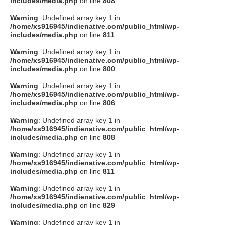
includes/media.php
on line
808
タクト
Warning
: Undefined array key 1 in
/home/xs916945/indienative.com/public_html/wp-
includes/media.php
on line
811
OW SOCIAL
Warning
: Undefined array key 1 in
/home/xs916945/indienative.com/public_html/wp-
includes/media.php
on line
800
Twitter
Warning
: Undefined array key 1 in
/home/xs916945/indienative.com/public_html/wp-
Facebook
includes/media.php
on line
806
Warning
: Undefined array key 1 in
instagram
/home/xs916945/indienative.com/public_html/wp-
includes/media.php
on line
808
Tumblr
Warning
: Undefined array key 1 in
/home/xs916945/indienative.com/public_html/wp-
includes/media.php
on line
811
Soundcloud
Warning
: Undefined array key 1 in
/home/xs916945/indienative.com/public_html/wp-
Back to indienative
includes/media.php
on line
829
Warning
: Undefined array key 1 in