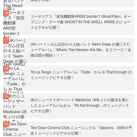
コーネリアス『攻殻機動隊ARISE border:1 Ghost Pain』オー
プニング・テーマ曲 GHOST IN THE SHELL ARISE のショー
トビデオが公開！
UKバーミンガム注目の４人組バンド Swim Deep が遂にデビ
ューアルバム「Where The Heaven Are We」をリリース！全
曲試聴が開始！！！
Yo La Tengo ニューアルバム「Fade」から Is That Enough の
ミュージックビデオ公開！
米のシューゲイザーバンド Medicine 18年ぶりの復活を果た
したニューアルバムから「It's Not Enough」のミュージック
ビデオ公開！
Two Door Cinema Club ニューシングル「Saisons」30秒の予
告ミュージックビデオが公開！