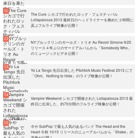
The Cure シカゴで行われたロック・フェスティバル
Lollapalooza 2013 最終日のヘッドライナーを務めた２時間に
及ぶフルライブ映像が公開！
NYブルックリンのガールズ・トリオ Au Revoir Simone 9/25
リリース４年ぶりのサードアルバムから「Somebody Who」
のミュージックビデオ公開！
Yo La Tengo 先日出演した Pitchfork Music Festival 2013 にて
「Ohm、Nothing to Hide」のライブ映像が公開！
Vampire Weekend シカゴで開催された Lollapalooza 2013 最
終日に出演した、約70分間のフルライブ映像が公開！
今や SubPop で最も人気のあるバンド The Head and the
Heart 今秋 10/15 リリースのニューアルバムから「Shake」の
楽曲が公開！