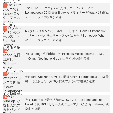
The Cure シカゴで行われたロック・フェスティバル
Lollapalooza 2013 最終日のヘッドライナーを務めた２時間に
及ぶフルライブ映像が公開！
NYブルックリンのガールズ・トリオ Au Revoir Simone 9/25
リリース４年ぶりのサードアルバムから「Somebody Who」
のミュージックビデオ公開！
Yo La Tengo 先日出演した Pitchfork Music Festival 2013 にて
「Ohm、Nothing to Hide」のライブ映像が公開！
Vampire Weekend シカゴで開催された Lollapalooza 2013 最
終日に出演した、約70分間のフルライブ映像が公開！
今や SubPop で最も人気のあるバンド The Head and the
Heart 今秋 10/15 リリースのニューアルバムから「Shake」の
楽曲が公開！