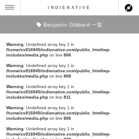
INDIENATIVE
Benjamin Gibbard 一覧
MENU
ch
ース一覧
Warning
: Undefined array key 1 in
/home/xs916945/indienative.com/public_html/wp-
ース情報
includes/media.php
on line
806
Warning
: Undefined array key 1 in
ント情報
/home/xs916945/indienative.com/public_html/wp-
includes/media.php
on line
808
のアーティスト
Warning
: Undefined array key 1 in
/home/xs916945/indienative.com/public_html/wp-
includes/media.php
on line
811
ーカマー
Warning
: Undefined array key 1 in
/home/xs916945/indienative.com/public_html/wp-
ッション
includes/media.php
on line
806
Warning
: Undefined array key 1 in
ウト
/home/xs916945/indienative.com/public_html/wp-