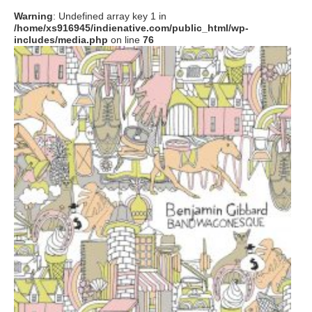
Warning
: Undefined array key 1 in
/home/xs916945/indienative.com/public_html/wp-
includes/media.php
on line
76