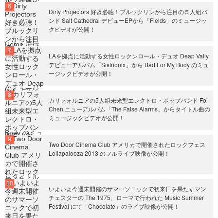
Dirty Projectors 好き必聴！ブルックリンから注目の５人組バ
ンド Salt Cathedral デビューEPから「Fields」のミュージッ
クビデオが公開！
LAを拠点に活動する女性ロックンロール・デュオ Deap Vally
デビューアルバム「Sistrionix」から Bad For My Body のミュ
ージックビデオが公開！
カリフォルニアの5人組未来型エレクトロ・ポップバンド Fol
Chen ニューアルバム「The False Alarms」からタイトル曲の
ミュージックビデオが公開！
Two Door Cinema Club アメリカで開催されたロックフェス
Lollapalooza 2013 のフルライブ映像が公開！
いよいよ今週末開催のサマーソニックで初来日を果たすマン
チェスターの The 1975、ローマで行われた Music Summer
Festival にて「Chocolate」のライブ映像が公開！