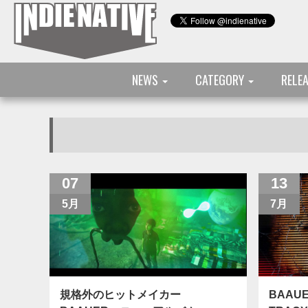
NEWS
CATEGORY
RELE
07
13
5月
7月
規格外のヒットメイカー
BAAU