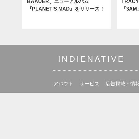
BAAUER、ニューアルバム
TRAC
『PLANET’S MAD』をリリース！
「3A
INDIENATIVE
アバウト
サービス
広告掲載・情