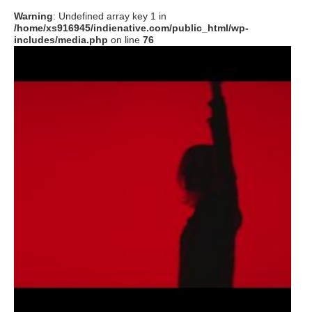
Warning
: Undefined array key 1 in
/home/xs916945/indienative.com/public_html/wp-
includes/media.php
on line
76