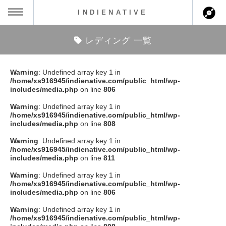
INDIENATIVE
レディング 一覧
MENU
ch
ース一覧
Warning
: Undefined array key 1 in
/home/xs916945/indienative.com/public_html/wp-
ース情報
includes/media.php
on line
806
Warning
: Undefined array key 1 in
ント情報
/home/xs916945/indienative.com/public_html/wp-
includes/media.php
on line
808
のアーティスト
Warning
: Undefined array key 1 in
/home/xs916945/indienative.com/public_html/wp-
includes/media.php
on line
811
ーカマー
Warning
: Undefined array key 1 in
/home/xs916945/indienative.com/public_html/wp-
ッション
includes/media.php
on line
806
Warning
: Undefined array key 1 in
ウト
/home/xs916945/indienative.com/public_html/wp-