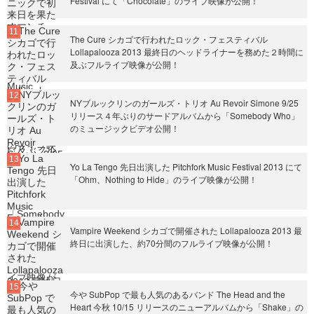
Festival にて「Chocolate」のライブ映像が公開！
The Cure シカゴで行われたロック・フェスティバル
Lollapalooza 2013 最終日のヘッドライナーを務めた２時間に
及ぶフルライブ映像が公開！
NYブルックリンのガールズ・トリオ Au Revoir Simone 9/25
リリース４年ぶりのサードアルバムから「Somebody Who」
のミュージックビデオ公開！
Yo La Tengo 先日出演した Pitchfork Music Festival 2013 にて
「Ohm、Nothing to Hide」のライブ映像が公開！
Vampire Weekend シカゴで開催された Lollapalooza 2013 最
終日に出演した、約70分間のフルライブ映像が公開！
今や SubPop で最も人気のあるバンド The Head and the
Heart 今秋 10/15 リリースのニューアルバムから「Shake」の