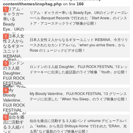
content/themes/insp/tag.php
on line
166
リアム・ギャラガー率いる Beady Eye、UKのインディーズレ
ーベル Banquet Records で行われた「Start Anew」のインス
トア・アコーステックライブ映像が公開！
日本人女性２人からなるギターユニット IKEBANA、今月リリ
ースされたセカンドアルバム「when you arrive there」から
Rose のミュージックビデオ公開！
ロンドンの３人組 Daughter、FUJI ROCK FESTIVAL ’13 レッ
ドマーキーに出演した超話題のライブ映像「Youth」が公開！
My Bloody Valentine、FUJI ROCK FESTIVAL ’13 グリーンス
テージに出演した「When You Sleep」のライブ映像が公開！
仙台を拠点に活動する３人組バンド umiuma デビューアルバ
ム「kaiba」から先日 Shibuya Home で行われた "ERAm、光
る馬" など最新のライブ映像が公開！