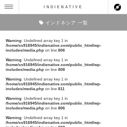
INDIENATIVE
インドネシア 一覧
MENU
ch
ース一覧
Warning
: Undefined array key 1 in
/home/xs916945/indienative.com/public_html/wp-
ース情報
includes/media.php
on line
806
Warning
: Undefined array key 1 in
ント情報
/home/xs916945/indienative.com/public_html/wp-
includes/media.php
on line
808
のアーティスト
Warning
: Undefined array key 1 in
/home/xs916945/indienative.com/public_html/wp-
includes/media.php
on line
811
ーカマー
Warning
: Undefined array key 1 in
/home/xs916945/indienative.com/public_html/wp-
ッション
includes/media.php
on line
806
Warning
: Undefined array key 1 in
ウト
/home/xs916945/indienative.com/public_html/wp-