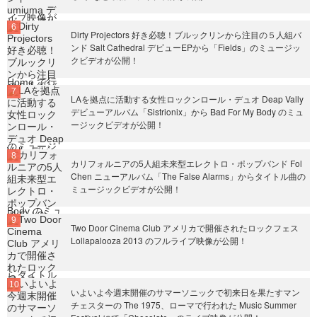
Dirty Projectors 好き必聴！ブルックリンから注目の５人組バ
ンド Salt Cathedral デビューEPから「Fields」のミュージッ
クビデオが公開！
LAを拠点に活動する女性ロックンロール・デュオ Deap Vally
デビューアルバム「Sistrionix」から Bad For My Body のミュ
ージックビデオが公開！
カリフォルニアの5人組未来型エレクトロ・ポップバンド Fol
Chen ニューアルバム「The False Alarms」からタイトル曲の
ミュージックビデオが公開！
Two Door Cinema Club アメリカで開催されたロックフェス
Lollapalooza 2013 のフルライブ映像が公開！
いよいよ今週末開催のサマーソニックで初来日を果たすマン
チェスターの The 1975、ローマで行われた Music Summer