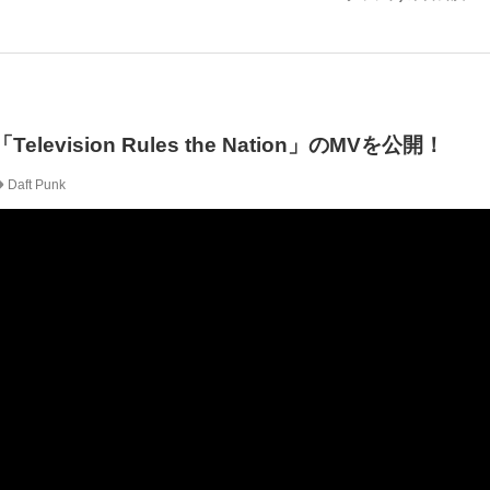
Television Rules the Nation」のMVを公開！
Daft Punk