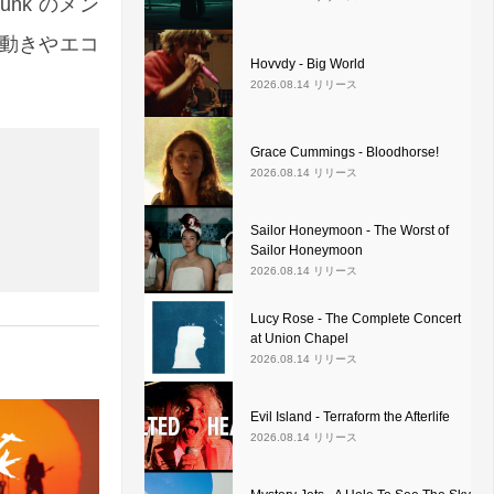
nk のメン
動きやエコ
Hovvdy - Big World
2026.08.14 リリース
Grace Cummings - Bloodhorse!
2026.08.14 リリース
Sailor Honeymoon - The Worst of
Sailor Honeymoon
2026.08.14 リリース
Lucy Rose - The Complete Concert
at Union Chapel
2026.08.14 リリース
Evil Island - Terraform the Afterlife
2026.08.14 リリース