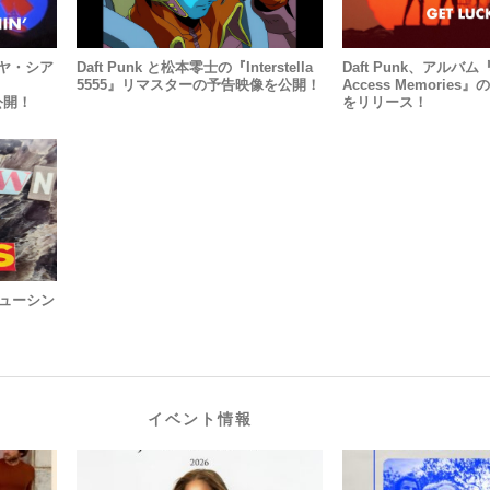
のマヤ・シア
Daft Punk と松本零士の『Interstella
Daft Punk、アルバム
5555』リマスターの予告映像を公開！
Access Memories
公開！
をリリース！
ニューシン
！
イベント情報