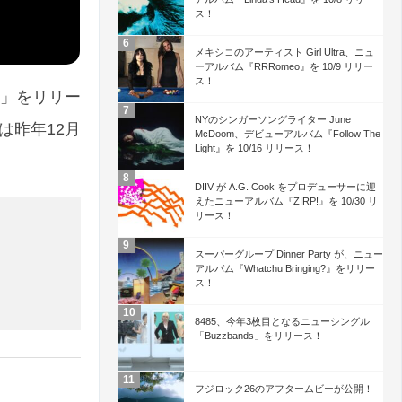
ス！
メキシコのアーティスト Girl Ultra、ニュ
ーアルバム『RRRomeo』を 10/9 リリー
ス！
es」をリリー
NYのシンガーソングライター June
は昨年12月
McDoom、デビューアルバム『Follow The
Light』を 10/16 リリース！
DIIV が A.G. Cook をプロデューサーに迎
えたニューアルバム『ZIRP!』を 10/30 リ
リース！
スーパーグループ Dinner Party が、ニュー
アルバム『Whatchu Bringing?』をリリー
ス！
8485、今年3枚目となるニューシングル
「Buzzbands」をリリース！
フジロック26のアフタームビーが公開！