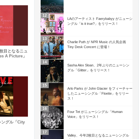
LAのアーティスト Faerybabyy がニューシ
ングル「is it true?」をリリース！
Charlie Puth が NPR Music の人気企画
Tiny Desk Concert に登場！
今年2枚目となるニュ
 A Picture」
Sasha Alex Sloan、2年ぶりのニューシン
グル「Glitter」をリリース！
Arlo Parks が John Glacier をフィーチャー
したニューシングル「Floette」をリリー
ス！
Four Tet がニューシングル「Human
Voice」をリリース！
シングル「City
Valley、今年2枚目となるニューシングル