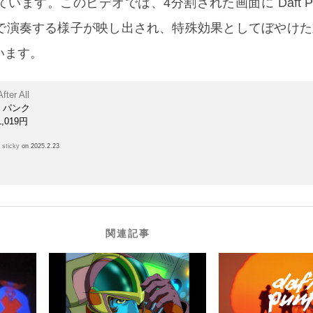
います。このビデオでは、4分割された画面に Daft Pu
で演奏する様子が映し出され、特殊効果としてぼやけた
います。
fter All
・パンク
,019円
h
sticky
on 2025.2.23
関連記事