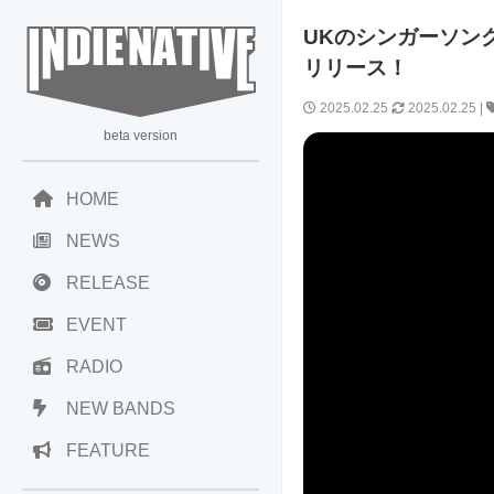
UKのシンガーソングラ
リリース！
2025.02.25
2025.02.25
|
beta version
HOME
NEWS
RELEASE
EVENT
RADIO
NEW BANDS
FEATURE