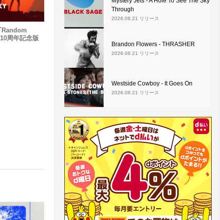
Mystery Jets - A Hole To See The Sky
Through
2026.08.21 リリース
『Random
』の10周年記念版
Brandon Flowers - THRASHER
2026.08.21 リリース
Westside Cowboy - It Goes On
2026.08.21 リリース