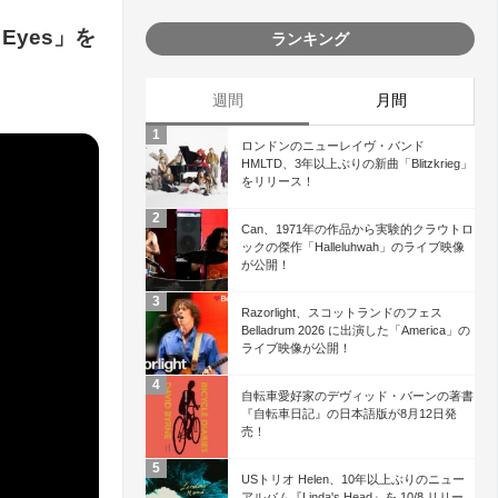
Eyes」を
ランキング
週間
月間
ロンドンのニューレイヴ・バンド
HMLTD、3年以上ぶりの新曲「Blitzkrieg」
をリリース！
Can、1971年の作品から実験的クラウトロ
ックの傑作「Halleluhwah」のライブ映像
が公開！
Razorlight、スコットランドのフェス
Belladrum 2026 に出演した「America」の
ライブ映像が公開！
自転車愛好家のデヴィッド・バーンの著書
『自転車日記』の日本語版が8月12日発
売！
USトリオ Helen、10年以上ぶりのニュー
アルバム『Linda's Head』を 10/8 リリー