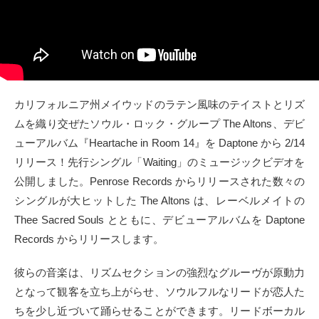
タクト
OW SOCIAL
Twitter
カリフォルニア州メイウッドのラテン風味のテイストとリズ
ムを織り交ぜたソウル・ロック・グループ The Altons、デビ
Facebook
ューアルバム『Heartache in Room 14』を Daptone から 2/14
instagram
リリース！先行シングル「Waiting」のミュージックビデオを
公開しました。Penrose Records からリリースされた数々の
Tumblr
シングルが大ヒットした The Altons は、レーベルメイトの
Thee Sacred Souls とともに、デビューアルバムを Daptone
Soundcloud
Records からリリースします。
Back to indienative
彼らの音楽は、リズムセクションの強烈なグルーヴが原動力
となって観客を立ち上がらせ、ソウルフルなリードが恋人た
ちを少し近づいて踊らせることができます。リードボーカル