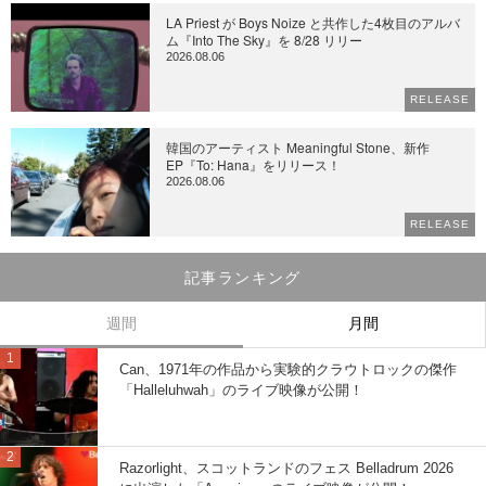
LA Priest が Boys Noize と共作した4枚目のアルバ
ム『Into The Sky』を 8/28 リリー
2026.08.06
RELEASE
韓国のアーティスト Meaningful Stone、新作
EP『To: Hana』をリリース！
2026.08.06
RELEASE
記事ランキング
週間
月間
Can、1971年の作品から実験的クラウトロックの傑作
「Halleluhwah」のライブ映像が公開！
Razorlight、スコットランドのフェス Belladrum 2026