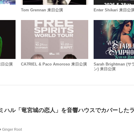
Tom Grennan 来日公演
Enter Shikari 来日公
 来日公演
CA7RIEL & Paco Amoroso 来日公演
Sarah Brightman
ン) 来日公演
t、コシミハル「竜宮城の恋人」を音響ハウスでカバーした
Ginger Root