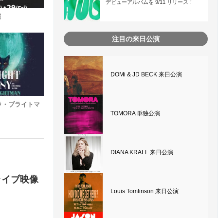
デビューアルバムを 9/11 リリース！
演
注目の来日公演
DOMi & JD BECK 来日公演
 (サラ・ブライトマ
TOMORA 単独公演
DIANA KRALL 来日公演
ライブ映像
Louis Tomlinson 来日公演