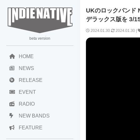
UKのロックバンド Noth
デラックス版を 3/1
2024.01.30
2024.01.30
|
beta version
HOME
NEWS
RELEASE
EVENT
RADIO
NEW BANDS
FEATURE