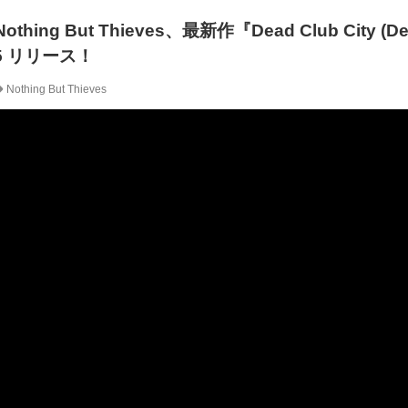
ing But Thieves、最新作『Dead Club City (D
5 リリース！
Nothing But Thieves