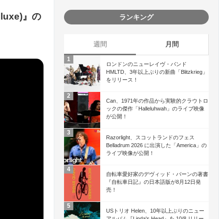
eluxe)』の
ランキング
週間
月間
ロンドンのニューレイヴ・バンド
HMLTD、3年以上ぶりの新曲「Blitzkrieg」
をリリース！
Can、1971年の作品から実験的クラウトロ
ックの傑作「Halleluhwah」のライブ映像
が公開！
Razorlight、スコットランドのフェス
Belladrum 2026 に出演した「America」の
ライブ映像が公開！
自転車愛好家のデヴィッド・バーンの著書
『自転車日記』の日本語版が8月12日発
売！
USトリオ Helen、10年以上ぶりのニュー
アルバム『Linda's Head』を 10/8 リリー