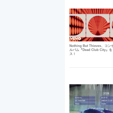
Nothing But Thieves、
ルバム『Dead Club City
ス！