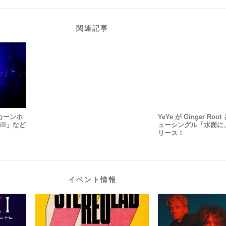
関連記事
ンカーンホ
YeYe が Ginger R
ill」など
ューシングル「水面に
リース！
イベント情報