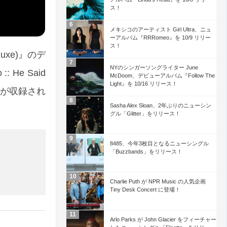
ス！
メキシコのアーティスト Girl Ultra、ニュ
ーアルバム『RRRomeo』を 10/9 リリー
ス！
luxe)』のデ
NYのシンガーソングライター June
He Said
McDoom、デビューアルバム『Follow The
Light』を 10/16 リリース！
曲が収録され
Sasha Alex Sloan、2年ぶりのニューシン
グル「Glitter」をリリース！
8485、今年3枚目となるニューシングル
「Buzzbands」をリリース！
Charlie Puth が NPR Music の人気企画
Tiny Desk Concert に登場！
Arlo Parks が John Glacier をフィーチャー