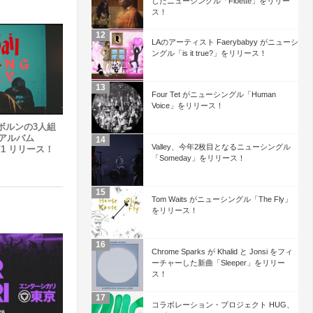
したニューシングル「Floette」をリリー
ス！
LAのアーティスト Faerybabyy がニューシ
ングル「is it true?」をリリース！
Four Tet がニューシングル「Human
Voice」をリリース！
ボルンの3人組
ューアルバム
Valley、今年2枚目となるニューシングル
 3/1 リリース！
「Someday」をリリース！
Tom Waits がニューシングル「The Fly」
をリリース！
Chrome Sparks が Khalid と Jonsi をフィ
ーチャーした新曲「Sleeper」をリリー
ス！
コラボレーション・プロジェクト HUG、