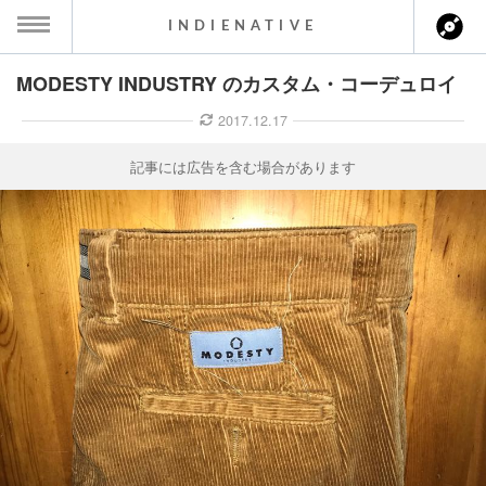
INDIENATIVE
MODESTY INDUSTRY のカスタム・コーデュロイ
MENU
2017.12.17
ース一覧
記事には広告を含む場合があります
ース情報
ント情報
のアーティスト
ーカマー
ッション
ウト