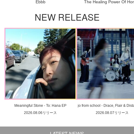
Ebbb
The Healing Power Of Ho
NEW RELEASE
Meaningful Stone - To: Hana EP
jo from school - Drace, Flair & Dis
2026.08.06リリース
2026.08.07リリース
LATEST NEWS