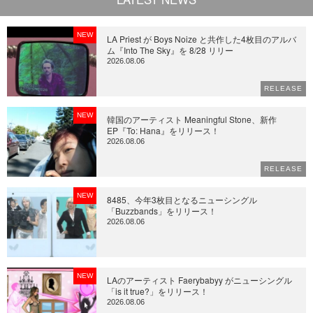
NEW
LA Priest が Boys Noize と共作した4枚目のアルバ
ム『Into The Sky』を 8/28 リリー
2026.08.06
RELEASE
NEW
韓国のアーティスト Meaningful Stone、新作
EP『To: Hana』をリリース！
2026.08.06
RELEASE
NEW
8485、今年3枚目となるニューシングル
「Buzzbands」をリリース！
2026.08.06
NEW
LAのアーティスト Faerybabyy がニューシングル
「is it true?」をリリース！
2026.08.06