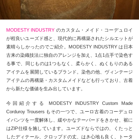
タクト
OW SOCIAL
MODESTY INDUSTRY
のカスタム・メイド・コーデュロイ
が程良いユーズド感と、現代的に再構築されたシルエットが
Twitter
素晴らしかったのでご紹介。MODESTY INDUSTRY は日本
Facebook
古来の染織技法に独自のアレンジを加え、1点1点手で染色す
る事で、同じものは1つもなく、柔らかく、ぬくもりのある
instagram
アイテムを展開しているブランド。染色の他、ヴィンテージ
アイテムの再構築・カスタムメイドなども行っており、古着
Tumblr
から新たな価値を生み出しています。
Soundcloud
今回紹介する MODESTY INDUSTRY Custom Made
Corduroy Trousers もその一つで、ユーロ古着のコーデュロ
Back to indienative
イパンツを一度解体し、緩やかなテーパードをきかせ、裾に
はZIP仕様を施しています。ユーズドならではの、くたっと
したディテール、クロップドの丈、はき心地も良く、トータ