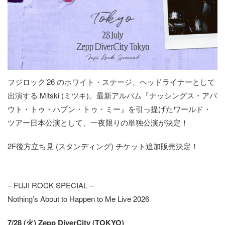
タクト
OW SOCIAL
Twitter
フジロック’26 のホワイト・ステージ、ヘッドライナーとして
Facebook
出演する Mitski (ミツキ)。最新アルバム『ナッシングス・アバ
ウト・トゥ・ハプン・トゥ・ミー』を引っ提げたワールド・
instagram
ツアー日本公演として、一夜限りの単独公演が決定！
Tumblr
2F後方立ち見 (スタンディング) チケット追加販売決定！
Soundcloud
– FUJI ROCK SPECIAL –
Back to indienative
Nothing’s About to Happen to Me Live 2026
7/28 (火) Zepp DiverCity (TOKYO)