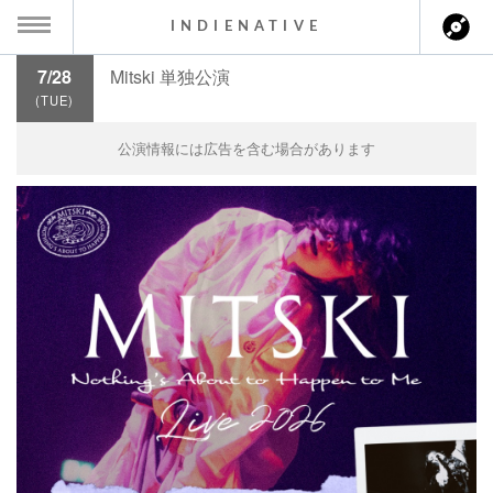
INDIENATIVE
7/28
Mitski 単独公演
MENU
(TUE)
ch
ース一覧
公演情報には広告を含む場合があります
ース情報
ント情報
のアーティスト
ーカマー
ッション
ウト