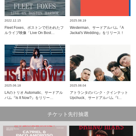
2022.12.15
2025.08.19
Fleet Foxes、ボストンで行われたフ
Westerman、サードアルバム『A
ルライブ映像「Live On Bost…
Jackal's Wedding』をリリース！
2025.06.18
2025.08.04
LAのトリオ Automatic、サードアル
アトランタのパンク・クインテット
バム『Is It Now?』をリリー…
Upchuck、サードアルバム『I…
チケット先行抽選