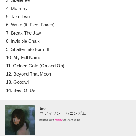
3. Skeletree
4. Mummy
5. Take Two
6. Wake (ft. Fleet Foxes)
7. Break The Jaw
8. Invisible Chalk
9. Shatter Into Form II
10. My Full Name
11. Golden Gate (On and On)
12. Beyond That Moon
13. Goodwill
14. Best Of Us
Ace
マディソン・カニンガム
posted with
sticky
on 2025.8.18