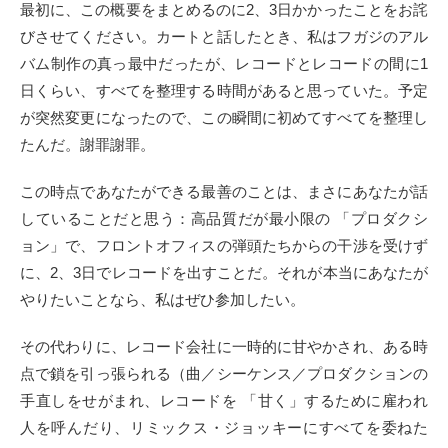
最初に、この概要をまとめるのに2、3日かかったことをお詫
びさせてください。カートと話したとき、私はフガジのアル
バム制作の真っ最中だったが、レコードとレコードの間に1
日くらい、すべてを整理する時間があると思っていた。予定
が突然変更になったので、この瞬間に初めてすべてを整理し
たんだ。謝罪謝罪。
この時点であなたができる最善のことは、まさにあなたが話
していることだと思う：高品質だが最小限の 「プロダクシ
ョン」で、フロントオフィスの弾頭たちからの干渉を受けず
に、2、3日でレコードを出すことだ。それが本当にあなたが
やりたいことなら、私はぜひ参加したい。
その代わりに、レコード会社に一時的に甘やかされ、ある時
点で鎖を引っ張られる（曲／シーケンス／プロダクションの
手直しをせがまれ、レコードを 「甘く」するために雇われ
人を呼んだり、リミックス・ジョッキーにすべてを委ねた