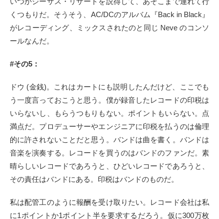
いつかジーザス・リザードを説得して、あそこまで連れて行
くつもりだ。そうそう、AC/DCのアルバム『Back in Black』
がレコーディング、ミックスされたのと同じ Neve のコンソ
ールなんだ。
#その5：
ドウ (金銭)。これはカートにも説明したんだけど、ここでも
う一度言っておこうと思う。僕が録音したレコードの印税は
いらないし、もらうつもりもない。ポイントもいらない。点
満点だ。プロデューサーやエンジニアに印税を払うのは倫理
的に許されないことだと思う。バンドは曲を書く。バンドは
音楽を演奏する。レコードを買うのはバンドのファンだ。素
晴らしいレコードであろうと、ひどいレコードであろうと、
その責任はバンドにある。印税はバンドのものだ。
私は配管工のように報酬を受け取りたい。レコード会社は私
に1ポイントか1ポイント半を要求するだろう。仮に300万枚