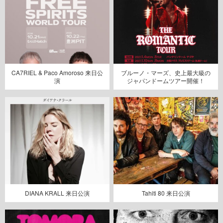
CA7RIEL & Paco Amoroso 来日公
ブルーノ・マーズ、史上最大級の
演
ジャパンドームツアー開催！
DIANA KRALL 来日公演
Tahiti 80 来日公演