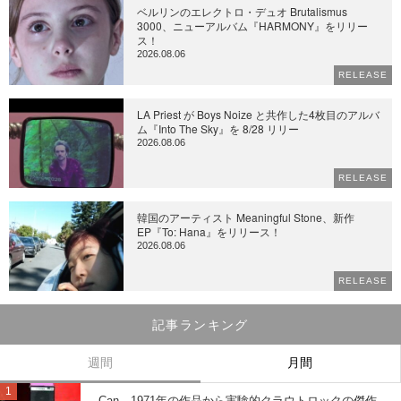
ベルリンのエレクトロ・デュオ Brutalismus
3000、ニューアルバム『HARMONY』をリリー
ス！
2026.08.06
RELEASE
LA Priest が Boys Noize と共作した4枚目のアルバ
ム『Into The Sky』を 8/28 リリー
2026.08.06
RELEASE
韓国のアーティスト Meaningful Stone、新作
EP『To: Hana』をリリース！
2026.08.06
RELEASE
記事ランキング
週間
月間
Can、1971年の作品から実験的クラウトロックの傑作