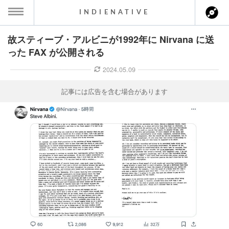
INDIENATIVE
故スティーブ・アルビニが1992年に Nirvana に送
MENU
った FAX が公開される
ース一覧
2024.05.09
ース情報
記事には広告を含む場合があります
ント情報
のアーティスト
ーカマー
ッション
ウト