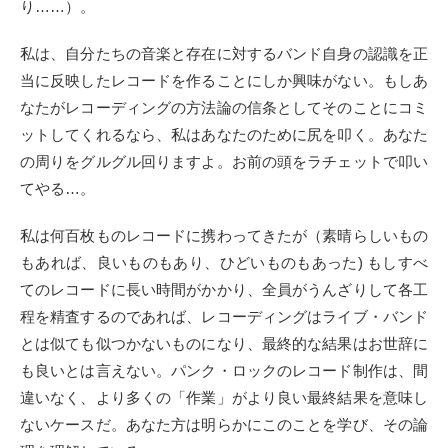
り……）。
私は、自分たちの音楽と存在に対するバンド自身の認識を正
当に反映したレコードを作ることにしか興味がない。もしあ
なたがレコーディングの方法論の信条としてそのことにコミ
ットしてくれるなら、私はあなたのために尻を叩く。あなた
の周りをグルグル回りますよ。お前の頭をラチェットで叩い
てやる…。
私は何百枚ものレコードに携わってきたが（素晴らしいもの
もあれば、良いものもあり、ひどいものもあった) もしすべ
てのレコードに長い時間がかかり、全員がうんざりして各工
程を精査するのであれば、レコーディングはライブ・バンド
とは似ても似つかないものになり、最終的な結果はお世辞に
も良いとは言えない。パンク・ロックのレコード制作は、間
違いなく、より多くの「作業」がより良い最終結果を意味し
ないケースだ。あなた方は明らかにこのことを学び、その論