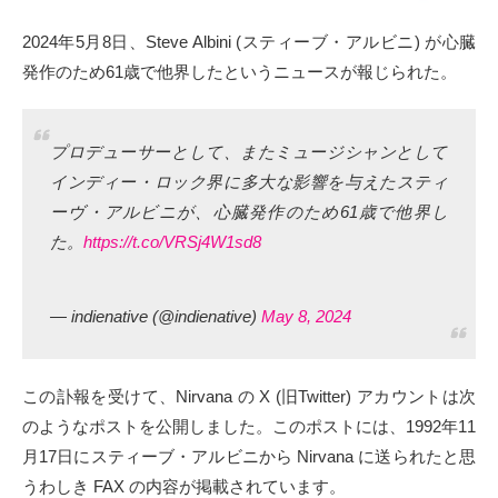
タクト
2024年5月8日、Steve Albini (スティーブ・アルビニ) が心臓
発作のため61歳で他界したというニュースが報じられた。
OW SOCIAL
Twitter
プロデューサーとして、またミュージシャンとして
インディー・ロック界に多大な影響を与えたスティ
Facebook
ーヴ・アルビニが、心臓発作のため61歳で他界し
た。
https://t.co/VRSj4W1sd8
instagram
Tumblr
— indienative (@indienative)
May 8, 2024
Soundcloud
この訃報を受けて、Nirvana の X (旧Twitter) アカウントは次
Back to indienative
のようなポストを公開しました。このポストには、1992年11
月17日にスティーブ・アルビニから Nirvana に送られたと思
うわしき FAX の内容が掲載されています。