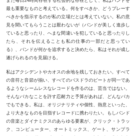
また毎日24時間存在する社会的な存在として、私はバンドを
最も重要なものと考えている。何をすべきか、どうプレーす
べきかを指示するのが私の立場だとは考えていない。私の意
見を聞いてもらうことは厭わないが（バンドが美しく進歩し
ていると思ったり、へまな間違いを犯していると思ったりし
たら、それを伝えることも私の仕事の一部だと思ってい
る）、バンドが何かを追求すると決めたら、私はそれが成し
遂げられるのを見届ける。
私はアクシデントやカオスの余地を残しておきたい。すべて
の音符と音節が揃い、すべてのバスドラのビートが同一であ
るようなシームレスなレコードを作るのは、芸当ではない。
そんなバカなことを許す忍耐力と予算があれば、どんなバカ
でもできる。私は、オリジナリティや個性、熱意といった、
より大きなものを目指すレコードに携わりたい。もしバンド
の音楽とダイナミクスのあらゆる要素が、クリック・トラッ
ク、コンピューター、オートミックス、ゲート、サンプラ