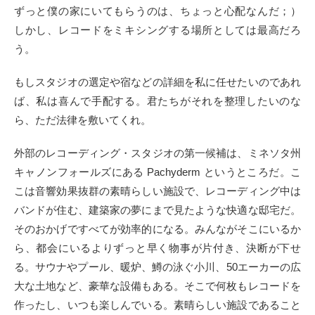
ずっと僕の家にいてもらうのは、ちょっと心配なんだ；）
しかし、レコードをミキシングする場所としては最高だろ
う。
もしスタジオの選定や宿などの詳細を私に任せたいのであれ
ば、私は喜んで手配する。君たちがそれを整理したいのな
ら、ただ法律を敷いてくれ。
外部のレコーディング・スタジオの第一候補は、ミネソタ州
キャノンフォールズにある Pachyderm というところだ。こ
こは音響効果抜群の素晴らしい施設で、レコーディング中は
バンドが住む、建築家の夢にまで見たような快適な邸宅だ。
そのおかげですべてが効率的になる。みんながそこにいるか
ら、都会にいるよりずっと早く物事が片付き、決断が下せ
る。サウナやプール、暖炉、鱒の泳ぐ小川、50エーカーの広
大な土地など、豪華な設備もある。そこで何枚もレコードを
作ったし、いつも楽しんでいる。素晴らしい施設であること