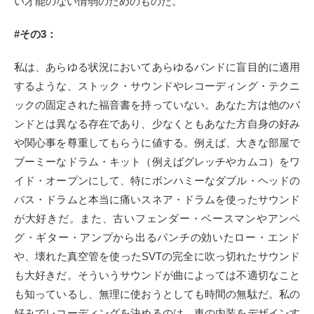
い才能のない情弱のためのものだ。
#その3：
私は、あらゆる状況においてあらゆるバンドに盲目的に適用
するような、ストック・サウンドやレコーディング・テクニ
ックの固定された福音書を持っていない。あなた方は他のバ
ンドとは異なる存在であり、少なくともあなた方自身の好み
や関心事を尊重してもらうに値する。例えば、大きな部屋で
ブーミーなドラム・キット（例えばグレッチやカムコ）をワ
イド・オープンにして、特にボンハミーなダブル・ヘッドの
バス・ドラムと本当に痛いスネア・ドラムを使ったサウンド
が大好きだ。また、古いフェンダー・ベースマンやアンペ
グ・ギター・アンプから出るパンチの効いたロー・エンド
や、壊れた真空管を使ったSVTの完全に吹っ切れたサウンド
も大好きだ。そういうサウンドが曲によっては不適切なこと
も知っているし、無理に使おうとしても時間の無駄だ。私の
好みでレコーディングを決めるのは、車の内装をデザインす