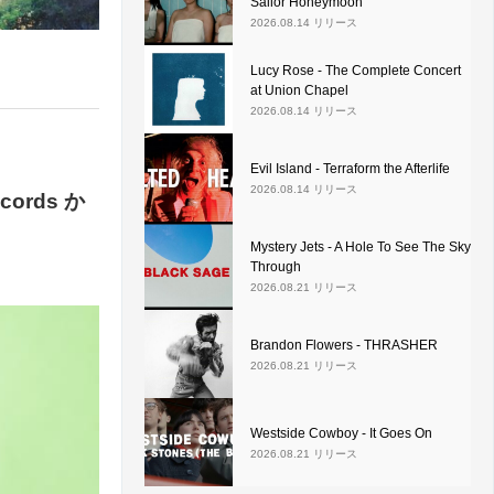
Sailor Honeymoon
2026.08.14 リリース
Lucy Rose - The Complete Concert
at Union Chapel
2026.08.14 リリース
Evil Island - Terraform the Afterlife
2026.08.14 リリース
ords か
Mystery Jets - A Hole To See The Sky
Through
2026.08.21 リリース
Brandon Flowers - THRASHER
2026.08.21 リリース
Westside Cowboy - It Goes On
2026.08.21 リリース