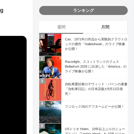
g
ランキング
週間
月間
Can、1971年の作品から実験的クラウトロ
ックの傑作「Halleluhwah」のライブ映像
が公開！
Razorlight、スコットランドのフェス
Belladrum 2026 に出演した「America」の
ライブ映像が公開！
自転車愛好家のデヴィッド・バーンの著書
『自転車日記』の日本語版が8月12日発
売！
フジロック26のアフタームビーが公開！
USトリオ Helen、10年以上ぶりのニュー
アルバム『Linda's Head』を 10/8 リリー