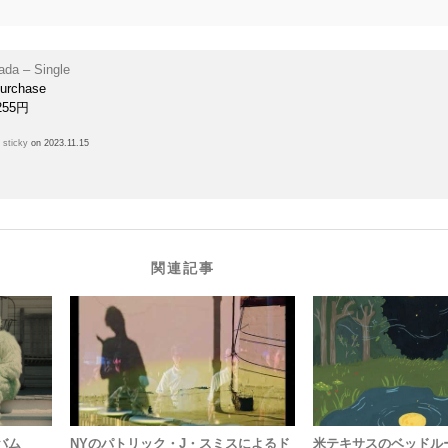
ada – Single
purchase
255円
h
sticky
on 2023.11.15
関連記事
ルバム
NYのパトリック・J・スミスによるド
米テキサスのベッドル