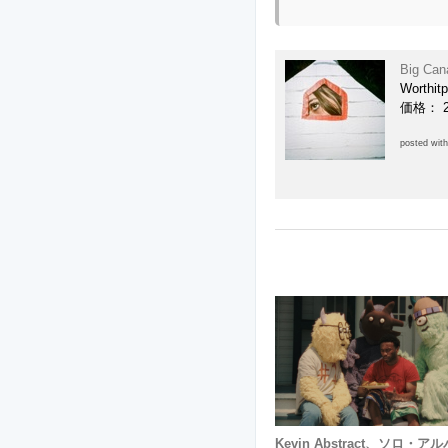
Big Can
Worthit
価格： 
posted wit
Kevin Abstract、ソロ・ア