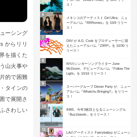
ス！
メキシコのアーティスト Girl Ultra、ニュ
ーアルバム『RRRomeo』を 10/9 リリー
ス！
がニューシング
DIIV が A.G. Cook をプロデューサーに迎
ords からリリ
えたニューアルバム『ZIRP!』を 10/30 リ
リース！
の世界を描くた
NYのシンガーソングライター June
う山火事や
McDoom、デビューアルバム『Follow The
Light』を 10/16 リリース！
片的で困難
スーパーグループ Dinner Party が、ニュー
・タインの
アルバム『Whatchu Bringing?』をリリー
ス！
囲で展開さ
ふさわしい
8485、今年3枚目となるニューシングル
「Buzzbands」をリリース！
LAのアーティスト Faerybabyy がニューシ