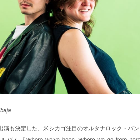
ibaja
出演も決定した、米シカゴ注目のオルタナロック・バンド Fr
here we’ve been, Where we go from he