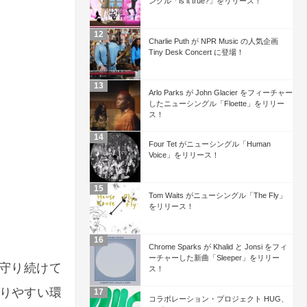
ングル「is it true?」をリリース！
Charlie Puth が NPR Music の人気企画
Tiny Desk Concert に登場！
Arlo Parks が John Glacier をフィーチャー
したニューシングル「Floette」をリリー
ス！
Four Tet がニューシングル「Human
Voice」をリリース！
Tom Waits がニューシングル「The Fly」
をリリース！
Chrome Sparks が Khalid と Jonsi をフィ
ーチャーした新曲「Sleeper」をリリー
に守り続けて
ス！
りやすい環
コラボレーション・プロジェクト HUG、