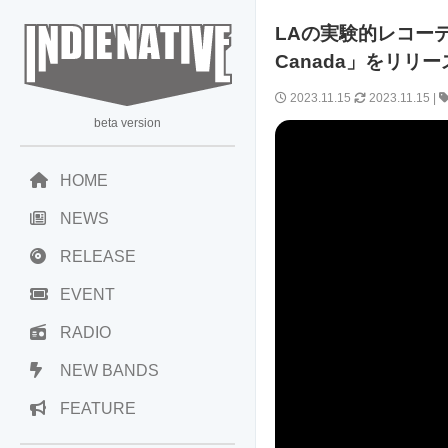
LAの実験的レコーディ
Canada」をリリー
2023.11.15
2023.11.15
|
beta version
HOME
NEWS
RELEASE
EVENT
RADIO
NEW BANDS
FEATURE