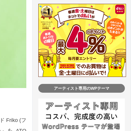
アーティスト専用のWPテーマ
iko (フ
re』を ATO