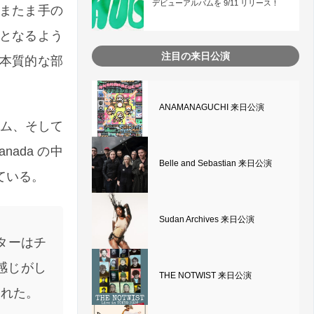
デビューアルバムを 9/11 リリース！
またま手の
となるよう
注目の来日公演
本質的な部
ANAMANAGUCHI 来日公演
ラム、そして
nada の中
Belle and Sebastian 来日公演
ている。
Sudan Archives 来日公演
ターはチ
感じがし
THE NOTWIST 来日公演
くれた。