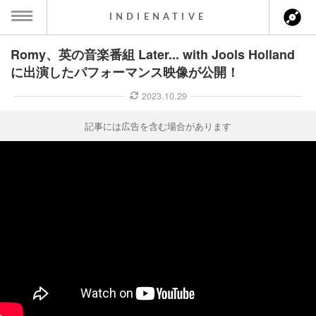
INDIENATIVE
Romy、英の音楽番組 Later... with Jools Holland
MENU
に出演したパフォーマンス映像が公開！
ース一覧
2023.10.29
ース情報
記事には広告を含む場合があります
ント情報
のアーティスト
ーカマー
ッション
ウト