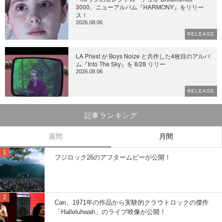
3000、ニューアルバム『HARMONY』をリリー
ス！
2026.08.06
RELEASE
LA Priest が Boys Noize と共作した4枚目のアルバ
ム『Into The Sky』を 8/28 リリー
2026.08.06
RELEASE
記事ランキング
週間
月間
フジロック26のアフタームビーが公開！
Can、1971年の作品から実験的クラウトロックの傑作
「Halleluhwah」のライブ映像が公開！