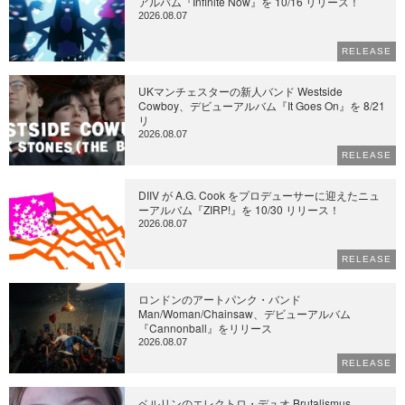
アルバム『Infinite Now』を 10/16 リリース！
2026.08.07
RELEASE
UKマンチェスターの新人バンド Westside
Cowboy、デビューアルバム『It Goes On』を 8/21
リ
2026.08.07
RELEASE
DIIV が A.G. Cook をプロデューサーに迎えたニュ
ーアルバム『ZIRP!』を 10/30 リリース！
2026.08.07
RELEASE
ロンドンのアートパンク・バンド
Man/Woman/Chainsaw、デビューアルバム
『Cannonball』をリリース
2026.08.07
RELEASE
ベルリンのエレクトロ・デュオ Brutalismus