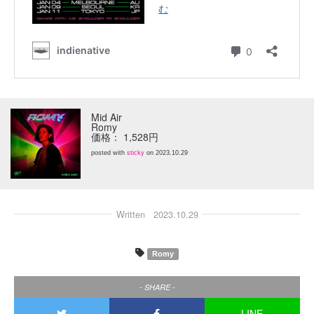
Mid Air
Romy
価格： 1,528円
posted with
sticky
on 2023.10.29
Written
2023.10.29
Romy
- SHARE -
LINE