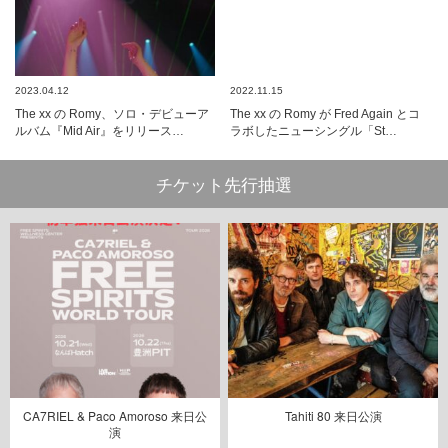
2023.04.12
2022.11.15
The xx の Romy、ソロ・デビューア
The xx の Romy が Fred Again とコ
ルバム『Mid Air』をリリース…
ラボしたニューシングル「St…
チケット先行抽選
CA7RIEL & Paco Amoroso 来日公
Tahiti 80 来日公演
演