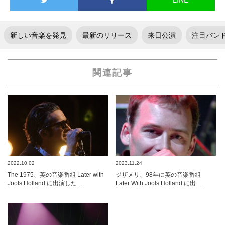
新しい音楽を発見
最新のリリース
来日公演
注目バン
関連記事
2022.10.02
2023.11.24
The 1975、英の音楽番組 Later with
ジザメリ、98年に英の音楽番組
Jools Holland に出演した…
Later With Jools Holland に出…