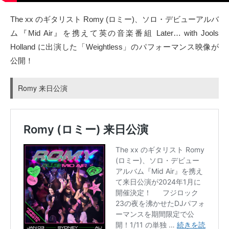
タクト
The xx のギタリスト Romy (ロミー)、ソロ・デビューアルバ
ム『Mid Air』を携えて英の音楽番組 Later… with Jools
OW SOCIAL
Holland に出演した「Weightless」のパフォーマンス映像が
公開！
Twitter
Romy 来日公演
Facebook
instagram
Tumblr
Soundcloud
Back to indienative