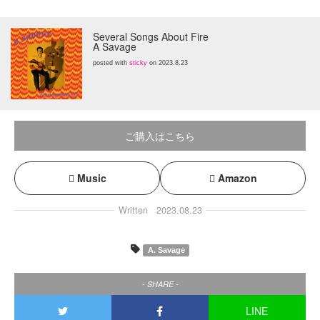
Several Songs About Fire
A Savage
posted with
sticky
on 2023.8.23
ご購入はこちら
Music
Amazon
Written
2023.08.23
A. Savage
- SHARE -
LINE