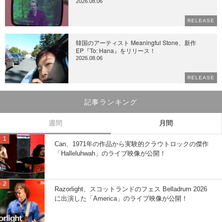
2026.08.06
RELEASE
韓国のアーティスト Meaningful Stone、新作
EP『To: Hana』をリリース！
2026.08.06
RELEASE
記事ランキング
週間
月間
Can、1971年の作品から実験的クラウトロックの傑作
「Halleluhwah」のライブ映像が公開！
Razorlight、スコットランドのフェス Belladrum 2026
に出演した「America」のライブ映像が公開！