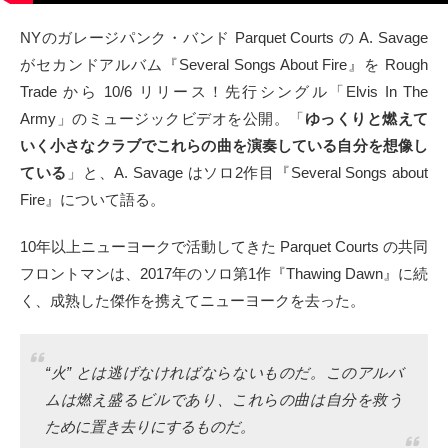
タクト
NYのガレージパンク・バンド Parquet Courts の A. Savage
がセカンドアルバム『Several Songs About Fire』を Rough
OW SOCIAL
Trade から 10/6 リリース！先行シングル「Elvis In The
Army」のミュージックビデオを公開。「
ゆっくりと燃えて
Twitter
いく小さなクラブでこれらの曲を演奏している自分を想像し
ている
」と、A. Savage はソロ2作目『Several Songs about
Facebook
Fire』について語る。
instagram
10年以上ニューヨークで活動してきた Parquet Courts の共同
フロントマンは、2017年のソロ第1作『Thawing Dawn』に続
Tumblr
く、成熟した傑作を携えてニューヨークを去った。
Soundcloud
“火” とは逃げなければならないものだ。このアルバ
Back to indienative
ムは燃え盛るビルであり、これらの曲は自分を救う
ために置き去りにするものだ。