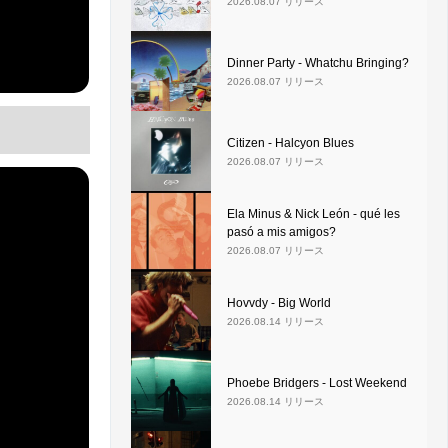
2026.08.07 リリース
Dinner Party - Whatchu Bringing?
2026.08.07 リリース
Citizen - Halcyon Blues
2026.08.07 リリース
Ela Minus & Nick León - qué les
pasó a mis amigos?
2026.08.07 リリース
Hovvdy - Big World
2026.08.14 リリース
Phoebe Bridgers - Lost Weekend
2026.08.14 リリース