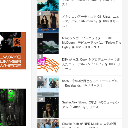
ス！
メキシコのアーティスト Girl Ultra、ニュ
ーアルバム『RRRomeo』を 10/9 リリー
ス！
NYのシンガーソングライター June
McDoom、デビューアルバム『Follow The
Light』を 10/16 リリース！
DIIV が A.G. Cook をプロデューサーに迎
えたニューアルバム『ZIRP!』を 10/30 リ
リース！
8485、今年3枚目となるニューシングル
「Buzzbands」をリリース！
Sasha Alex Sloan、2年ぶりのニューシン
グル「Glitter」をリリース！
Charlie Puth が NPR Music の人気企画