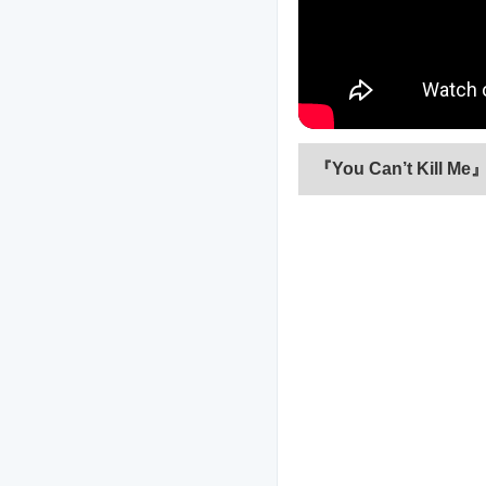
『You Can’t Kill