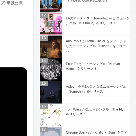
Tiny Desk Concert に登場！
ップ) 単独公演
LAのアーティスト Faerybabyy がニューシ
ングル「is it true?」をリリース！
Arlo Parks が John Glacier をフィーチャー
したニューシングル「Floette」をリリー
ス！
Four Tet がニューシングル「Human
Voice」をリリース！
Valley、今年2枚目となるニューシングル
「Someday」をリリース！
Tom Waits がニューシングル「The Fly」
をリリース！
Chrome Sparks が Khalid と Jonsi をフィ