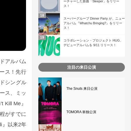
ーチャーした新曲「Sleeper」をリリー
ス！
スーパーグループ Dinner Party が、ニュー
アルバム『Whatchu Bringing?』をリリー
ス！
コラボレーション・プロジェクト HUG、
デビューアルバムを 9/11 リリース！
ンドアルバム
注目の来日公演
3 リリース！先行
ンドシングル
The Snuts 来日公演
デュース、ミッ
ill Me』
TOMORA 単独公演
程がすでに
di』以来2年