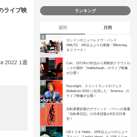
」のライブ映
ランキング
週間
月間
ロンドンのニューレイヴ・バンド
HMLTD、3年以上ぶりの新曲「Blitzkrieg」
をリリース！
2022 1週
Can、1971年の作品から実験的クラウトロ
ックの傑作「Halleluhwah」のライブ映像
が公開！
Razorlight、スコットランドのフェス
Belladrum 2026 に出演した「America」の
ライブ映像が公開！
自転車愛好家のデヴィッド・バーンの著書
『自転車日記』の日本語版が8月12日発
売！
USトリオ Helen、10年以上ぶりのニュー
アルバム『Linda's Head』を 10/8 リリー