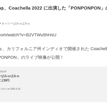
Coachella 2022 に出演した「PONPONPON
きゃりーぱみゅぱみゅ
e.com/watch?v=B2VTWu5hHsU
カリフォルニア州インディオで開催された Coachella 
PONPON」のライブ映像が公開！
Racer
ーぱみゅぱみゅ
,139円
h
sticky
on 2022.4.23