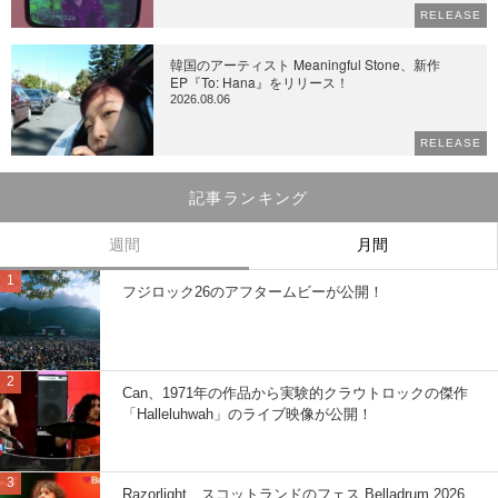
RELEASE
韓国のアーティスト Meaningful Stone、新作
EP『To: Hana』をリリース！
2026.08.06
RELEASE
記事ランキング
週間
月間
フジロック26のアフタームビーが公開！
Can、1971年の作品から実験的クラウトロックの傑作
「Halleluhwah」のライブ映像が公開！
Razorlight、スコットランドのフェス Belladrum 2026