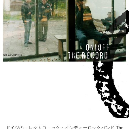
タクト
OW SOCIAL
Twitter
Facebook
instagram
Tumblr
Soundcloud
Back to indienative
ドイツのエレクトロニック・インディーロックバンド The