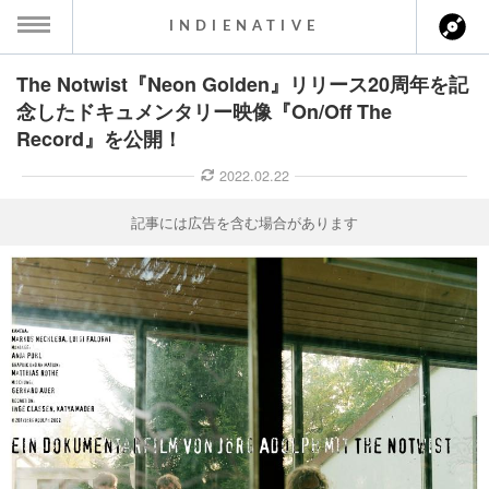
INDIENATIVE
The Notwist『Neon Golden』リリース20周年を記
MENU
念したドキュメンタリー映像『On/Off The
Record』を公開！
ース一覧
2022.02.22
ース情報
記事には広告を含む場合があります
ント情報
のアーティスト
ーカマー
ッション
ウト