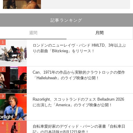
記事ランキング
週間
月間
ロンドンのニューレイヴ・バンド HMLTD、3年以上ぶ
りの新曲「Blitzkrieg」をリリース！
Can、1971年の作品から実験的クラウトロックの傑作
「Halleluhwah」のライブ映像が公開！
Razorlight、スコットランドのフェス Belladrum 2026
に出演した「America」のライブ映像が公開！
自転車愛好家のデヴィッド・バーンの著書『自転車日
記』の日本語版が8月12日発売！