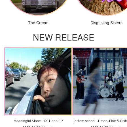
The Creem
Disgusting Sisters
NEW RELEASE
Meaningful Stone - To: Hana EP
jo from school - Drace, Flair & Dis