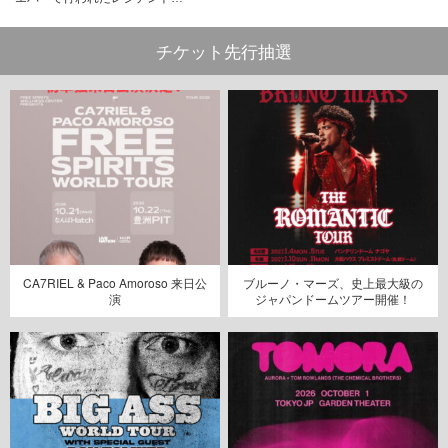
チケット先行抽選
CA7RIEL & Paco Amoroso 来日公
ブルーノ・マーズ、史上最大級の
演
ジャパンドームツアー開催！