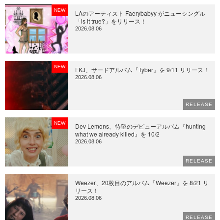
NEW
LAのアーティスト Faerybabyy がニューシングル
「is it true?」をリリース！
2026.08.06
NEW
FKJ、サードアルバム『Tyber』を 9/11 リリース！
2026.08.06
RELEASE
NEW
Dev Lemons、待望のデビューアルバム『hunting
what we already killed』を 10/2
2026.08.06
RELEASE
Weezer、20枚目のアルバム『Weezer』を 8/21 リ
リース！
2026.08.06
RELEASE