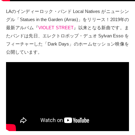
タクト
LAのインディーロック・バンド Local Natives がニューシン
グル「Statues in the Garden (Arras)」をリリース！2019年の
OW SOCIAL
最新アルバム『
VIOLET STREET
』以来となる新曲です。ま
たバンドは先日、エレクトロポップ・デュオ Sylvan Esso を
Twitter
フィーチャーした「Dark Days」のホームセッション映像を
公開しています。
Facebook
instagram
Tumblr
Soundcloud
Back to indienative