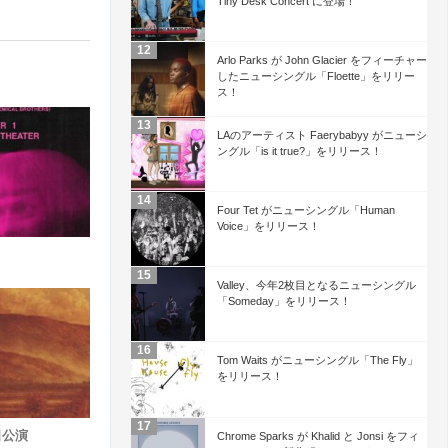
Tiny Desk Concert に登場！
Arlo Parks が John Glacier をフィーチャー
したニューシングル「Floette」をリリー
ス！
LAのアーティスト Faerybabyy がニューシ
ングル「is it true?」をリリース！
Four Tet がニューシングル「Human
Voice」をリリース！
Valley、今年2枚目となるニューシングル
「Someday」をリリース！
Tom Waits がニューシングル「The Fly」
をリリース！
来日公演
Chrome Sparks が Khalid と Jonsi をフィ