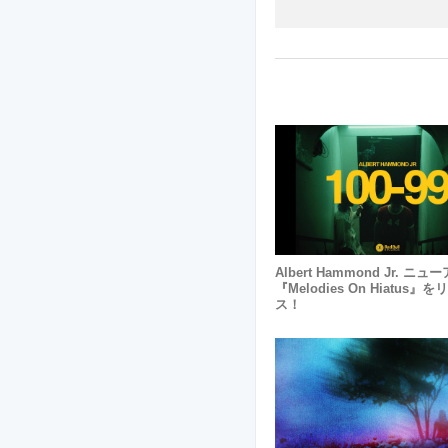
Albert Hammond Jr. ニ
『Melodies On Hiatus』
ス！