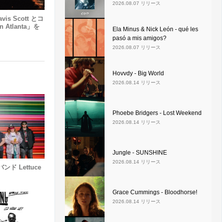
2026.08.07 リリース
ravis Scott とコ
Atlanta」を
Ela Minus & Nick León - qué les
pasó a mis amigos?
2026.08.07 リリース
Hovvdy - Big World
2026.08.14 リリース
Phoebe Bridgers - Lost Weekend
2026.08.14 リリース
Jungle - SUNSHINE
2026.08.14 リリース
ド Lettuce
Grace Cummings - Bloodhorse!
2026.08.14 リリース