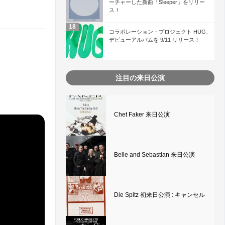
ーチャーした新曲「Sleeper」をリリー
ス！
コラボレーション・プロジェクト HUG、
デビューアルバムを 9/11 リリース！
注目の来日公演
Chet Faker 来日公演
Belle and Sebastian 来日公演
Die Spitz 初来日公演 : キャンセル