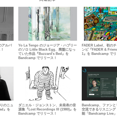
りのアルバ
Yo La Tengo のジョージア・ハブリー
FADER Label、初
ス！
のソロ Little Black Egg、廃盤になっ
ンピ『FADER & Friend
ていた作品『Buzzard's Bed』を
1』を Bandcamp 
Bandcamp でリリース！
5年ぶりのニュ
ダニエル・ジョンストン、未発表の音
Bandcamp、ファン
ead』を
源集『Lost Recordings III (1980)』を
交流できるリスニング
Bandcamp でリリース！
能「Bandcamp Liv