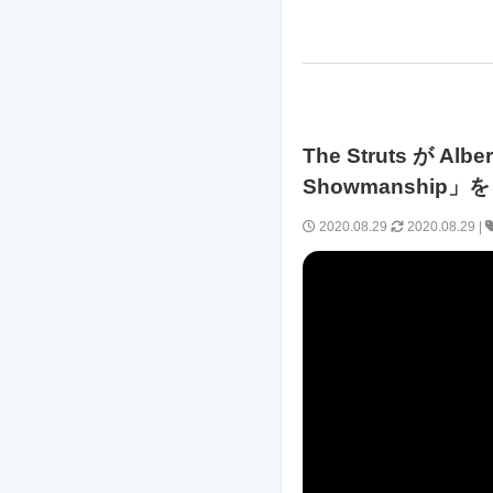
The Struts が Al
Showmanship
2020.08.29
2020.08.29
|