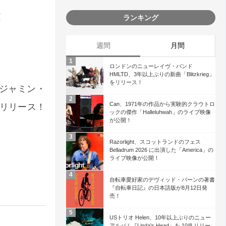
！
ランキング
週間
月間
ロンドンのニューレイヴ・バンド
HMLTD、3年以上ぶりの新曲「Blitzkrieg」
をリリース！
ベンジャミン・
Can、1971年の作品から実験的クラウトロ
 でリリース！
ックの傑作「Halleluhwah」のライブ映像
が公開！
Razorlight、スコットランドのフェス
Belladrum 2026 に出演した「America」の
ライブ映像が公開！
自転車愛好家のデヴィッド・バーンの著書
『自転車日記』の日本語版が8月12日発
売！
USトリオ Helen、10年以上ぶりのニュー
アルバム『Linda's Head』を 10/8 リリー