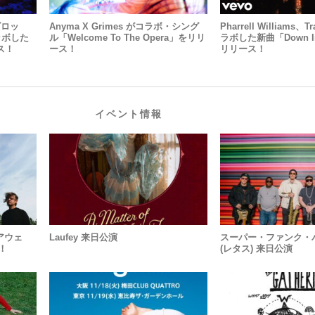
ズロッ
Anyma X Grimes がコラボ・シング
Pharrell Williams、T
コラボした
ル「Welcome To The Opera」をリリ
ラボした新曲「Down In 
ス！
ース！
リリース！
イベント情報
アウェ
Laufey 来日公演
スーパー・ファンク・バン
！
(レタス) 来日公演