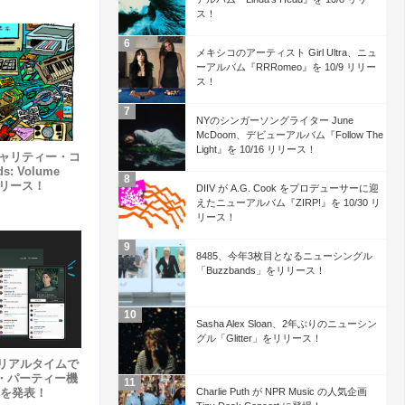
ス！
メキシコのアーティスト Girl Ultra、ニュ
ーアルバム『RRRomeo』を 10/9 リリー
ス！
NYのシンガーソングライター June
McDoom、デビューアルバム『Follow The
Light』を 10/16 リリース！
のチャリティー・コ
s: Volume
でリリース！
DIIV が A.G. Cook をプロデューサーに迎
えたニューアルバム『ZIRP!』を 10/30 リ
リース！
8485、今年3枚目となるニューシングル
「Buzzbands」をリリース！
Sasha Alex Sloan、2年ぶりのニューシン
グル「Glitter」をリリース！
とリアルタイムで
・パーティー機
e」を発表！
Charlie Puth が NPR Music の人気企画