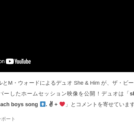
とM・ウォードによるデュオ She & Him が、ザ・ビ
」をカバーしたホームセッション映像を公開！デュオは「
s
beach boys song
. ✌
+
」とコメントを寄せていま
インポート