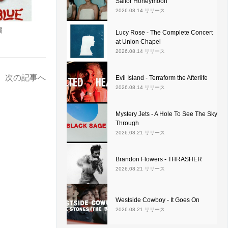
Sailor Honeymoon
2026.08.14 リリース
演
Lucy Rose - The Complete Concert
at Union Chapel
2026.08.14 リリース
次の記事へ
Evil Island - Terraform the Afterlife
2026.08.14 リリース
Mystery Jets - A Hole To See The Sky
Through
2026.08.21 リリース
Brandon Flowers - THRASHER
2026.08.21 リリース
Westside Cowboy - It Goes On
2026.08.21 リリース