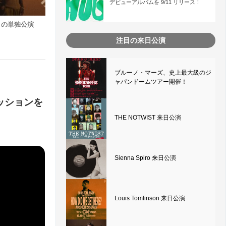
デビューアルバムを 9/11 リリース！
夜限りの単独公演
注目の来日公演
ブルーノ・マーズ、史上最大級のジ
ャパンドームツアー開催！
セッションを
THE NOTWIST 来日公演
Sienna Spiro 来日公演
Louis Tomlinson 来日公演