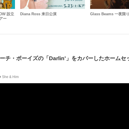
ROW 設立
Diana Ross 来日公演
Glass Beams 一
アー
・ビーチ・ボーイズの「Darlin'」をカバーしたホーム
She & Him