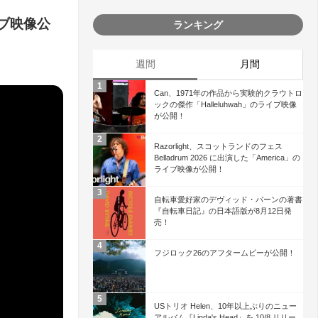
ライブ映像公
ランキング
週間
月間
Can、1971年の作品から実験的クラウトロ
ックの傑作「Halleluhwah」のライブ映像
が公開！
Razorlight、スコットランドのフェス
Belladrum 2026 に出演した「America」の
ライブ映像が公開！
自転車愛好家のデヴィッド・バーンの著書
『自転車日記』の日本語版が8月12日発
売！
フジロック26のアフタームビーが公開！
USトリオ Helen、10年以上ぶりのニュー
アルバム『Linda's Head』を 10/8 リリー