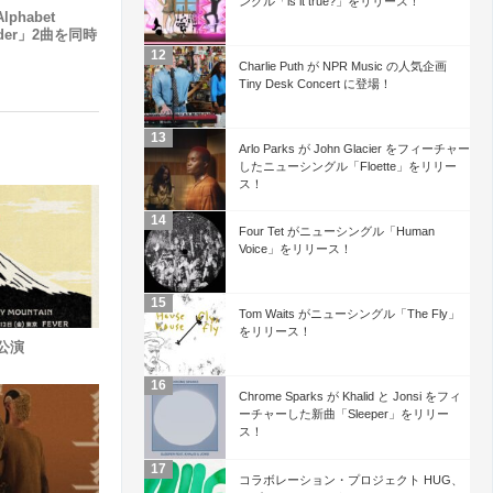
ングル「is it true?」をリリース！
lphabet
vader」2曲を同時
Charlie Puth が NPR Music の人気企画
Tiny Desk Concert に登場！
Arlo Parks が John Glacier をフィーチャー
したニューシングル「Floette」をリリー
ス！
Four Tet がニューシングル「Human
Voice」をリリース！
Tom Waits がニューシングル「The Fly」
をリリース！
日公演
Chrome Sparks が Khalid と Jonsi をフィ
ーチャーした新曲「Sleeper」をリリー
ス！
コラボレーション・プロジェクト HUG、