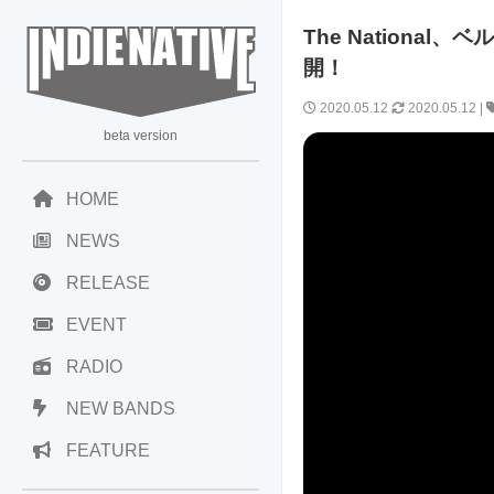
The National
開！
2020.05.12
2020.05.12
|
beta version
HOME
NEWS
RELEASE
EVENT
RADIO
NEW BANDS
FEATURE