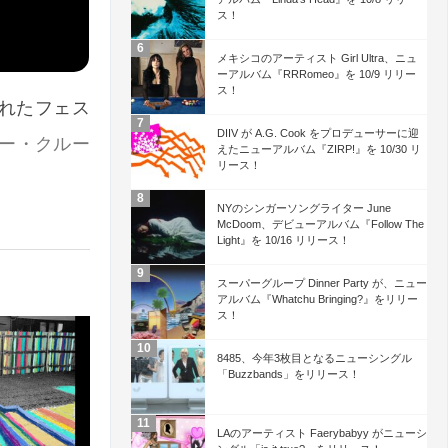
ス！
メキシコのアーティスト Girl Ultra、ニュ
ーアルバム『RRRomeo』を 10/9 リリー
ス！
されたフェス
DIIV が A.G. Cook をプロデューサーに迎
ー・クルー
えたニューアルバム『ZIRP!』を 10/30 リ
リース！
NYのシンガーソングライター June
McDoom、デビューアルバム『Follow The
Light』を 10/16 リリース！
スーパーグループ Dinner Party が、ニュー
アルバム『Whatchu Bringing?』をリリー
ス！
8485、今年3枚目となるニューシングル
「Buzzbands」をリリース！
LAのアーティスト Faerybabyy がニューシ