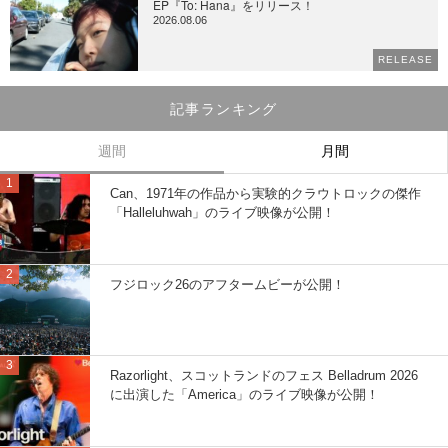
EP『To: Hana』をリリース！
2026.08.06
RELEASE
記事ランキング
週間
月間
Can、1971年の作品から実験的クラウトロックの傑作
「Halleluhwah」のライブ映像が公開！
フジロック26のアフタームビーが公開！
Razorlight、スコットランドのフェス Belladrum 2026
に出演した「America」のライブ映像が公開！