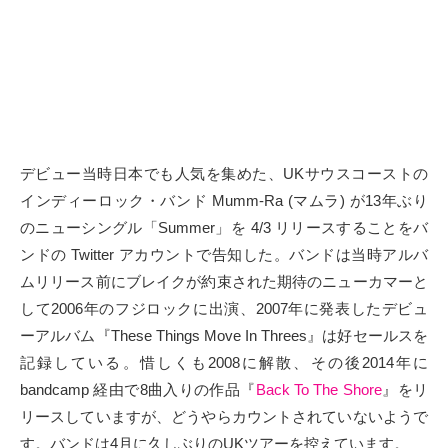
タクト
OW SOCIAL
Twitter
デビュー当時日本でも人気を集めた、UKサウスコーストの
Facebook
インディーロック・バンド Mumm-Ra (マムラ) が13年ぶり
instagram
のニューシングル「Summer」を 4/3 リリースすることをバ
ンドの Twitter アカウントで告知した。バンドは当時アルバ
Tumblr
ムリリース前にブレイクが約束された期待のニューカマーと
して2006年のフジロックに出演、2007年に発表したデビュ
Soundcloud
ーアルバム『These Things Move In Threes』は好セールスを
記録している。惜しくも2008に解散、その後2014年に
Back to indienative
bandcamp 経由で8曲入りの作品『
Back To The Shore
』をリ
リースしていますが、どうやらカウントされていないようで
す。バンドは4月に久しぶりのUKツアーを控えています。