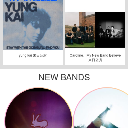
yung kai 来日公演
Caroline、My New Band Believe
来日公演
NEW BANDS