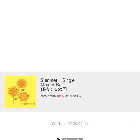
Summer – Single
Mumm-Ra
価格： 255円
posted with
sticky
on 2020.4.3
Written
2020.03.11