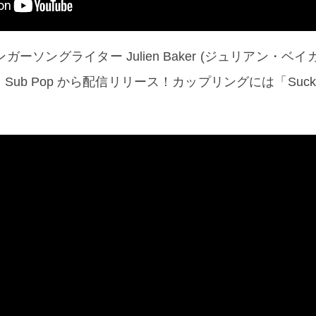
ーソングライター Julien Baker (ジュリアン・ベイ
 Sub Pop から配信リリース！カップリングには「Sucker