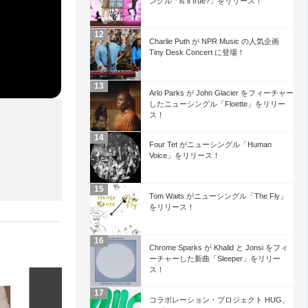
ングル「is it true?」をリリース！
Charlie Puth が NPR Music の人気企画
Tiny Desk Concert に登場！
Arlo Parks が John Glacier をフィーチャー
したニューシングル「Floette」をリリー
ス！
Four Tet がニューシングル「Human
Voice」をリリース！
Tom Waits がニューシングル「The Fly」
をリリース！
Chrome Sparks が Khalid と Jonsi をフィ
ーチャーした新曲「Sleeper」をリリー
ス！
コラボレーション・プロジェクト HUG、