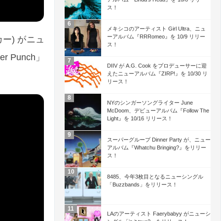
ス！
メキシコのアーティスト Girl Ultra、ニュ
ーアルバム『RRRomeo』を 10/9 リリー
カー) がニュ
ス！
 Punch」
DIIV が A.G. Cook をプロデューサーに迎
えたニューアルバム『ZIRP!』を 10/30 リ
リース！
NYのシンガーソングライター June
McDoom、デビューアルバム『Follow The
Light』を 10/16 リリース！
スーパーグループ Dinner Party が、ニュー
アルバム『Whatchu Bringing?』をリリー
ス！
8485、今年3枚目となるニューシングル
「Buzzbands」をリリース！
LAのアーティスト Faerybabyy がニューシ