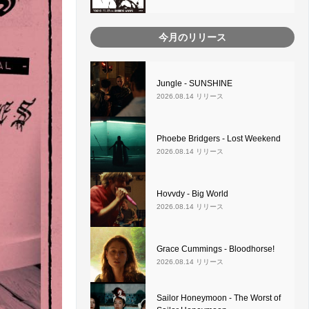
今月のリリース
Jungle - SUNSHINE
2026.08.14 リリース
Phoebe Bridgers - Lost Weekend
2026.08.14 リリース
Hovvdy - Big World
2026.08.14 リリース
Grace Cummings - Bloodhorse!
2026.08.14 リリース
Sailor Honeymoon - The Worst of