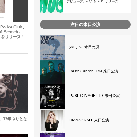
デビューアルバムを 9/11 リリース！
注目の来日公演
olice Club、
Scratch /
Can」をリリース！
yung kai 来日公演
Death Cab for Cutie 来日公演
PUBLIC IMAGE LTD. 来日公演
Men、13年ぶりとな
DIANA KRALL 来日公演