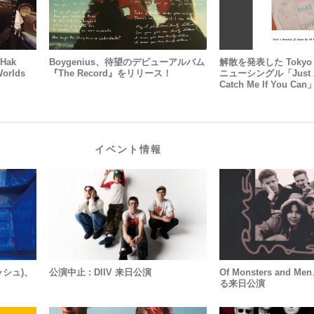
Hak
Boygenius、待望のデビューアルバム
解散を発表した Tokyo P
rlds
『the Record』をリリース！
ニューシングル「Just A 
Catch Me If You 
イベント情報
リッシュ)、
公演中止 : DIIV 来日公演
Of Monsters and 
！
る来日公演