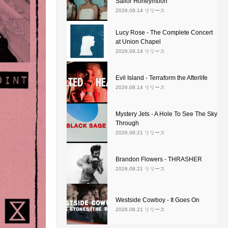
Sailor Honeymoon
2026.08.14 リリース
Lucy Rose - The Complete Concert
at Union Chapel
2026.08.14 リリース
Evil Island - Terraform the Afterlife
2026.08.14 リリース
Mystery Jets - A Hole To See The Sky
Through
2026.08.21 リリース
Brandon Flowers - THRASHER
2026.08.21 リリース
Westside Cowboy - It Goes On
2026.08.21 リリース