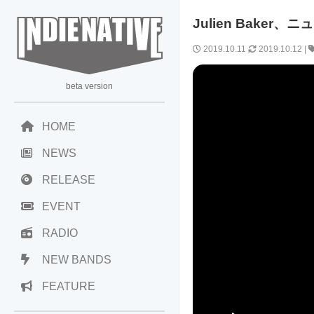
Julien Baker
2019.10.11
2019.10.12
|
beta version
HOME
NEWS
RELEASE
EVENT
RADIO
NEW BANDS
FEATURE