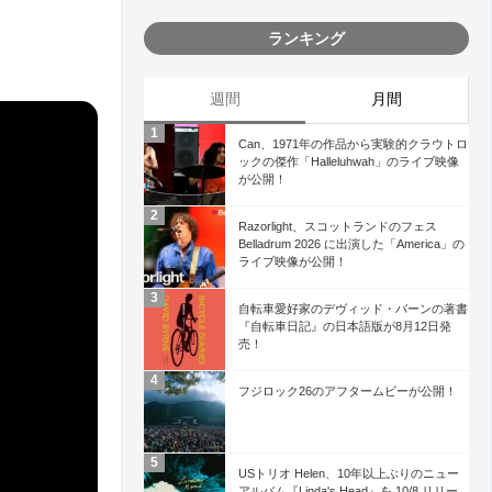
！
ランキング
週間
月間
Can、1971年の作品から実験的クラウトロ
ックの傑作「Halleluhwah」のライブ映像
が公開！
Razorlight、スコットランドのフェス
Belladrum 2026 に出演した「America」の
ライブ映像が公開！
自転車愛好家のデヴィッド・バーンの著書
『自転車日記』の日本語版が8月12日発
売！
フジロック26のアフタームビーが公開！
USトリオ Helen、10年以上ぶりのニュー
アルバム『Linda's Head』を 10/8 リリー