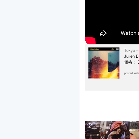
Tokyo –
Julien 
価格： 
posted wit