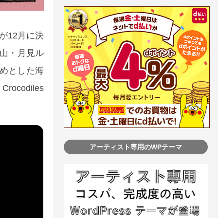
日が12月に決
)に青山・月見ル
めとした海
odiles
アーティスト専用のWPテーマ