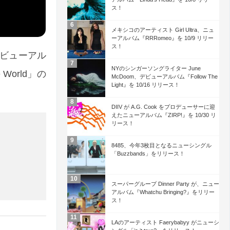
ス！
メキシコのアーティスト Girl Ultra、ニュ
ーアルバム『RRRomeo』を 10/9 リリー
ス！
のデビューアル
NYのシンガーソングライター June
 World」の
McDoom、デビューアルバム『Follow The
Light』を 10/16 リリース！
DIIV が A.G. Cook をプロデューサーに迎
えたニューアルバム『ZIRP!』を 10/30 リ
リース！
8485、今年3枚目となるニューシングル
「Buzzbands」をリリース！
スーパーグループ Dinner Party が、ニュー
アルバム『Whatchu Bringing?』をリリー
ス！
LAのアーティスト Faerybabyy がニューシ