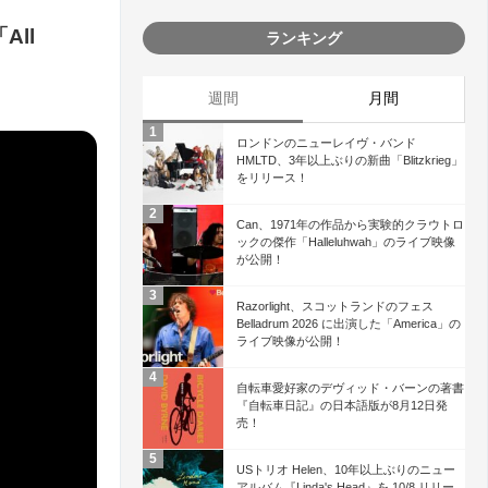
All
ランキング
週間
月間
ロンドンのニューレイヴ・バンド
HMLTD、3年以上ぶりの新曲「Blitzkrieg」
をリリース！
Can、1971年の作品から実験的クラウトロ
ックの傑作「Halleluhwah」のライブ映像
が公開！
Razorlight、スコットランドのフェス
Belladrum 2026 に出演した「America」の
ライブ映像が公開！
自転車愛好家のデヴィッド・バーンの著書
『自転車日記』の日本語版が8月12日発
売！
USトリオ Helen、10年以上ぶりのニュー
アルバム『Linda's Head』を 10/8 リリー