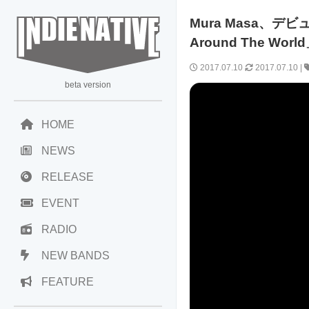
Mura Masa、デビ
Around The Wo
2017.07.10
2017.07.10
|
beta version
HOME
NEWS
RELEASE
EVENT
RADIO
NEW BANDS
FEATURE