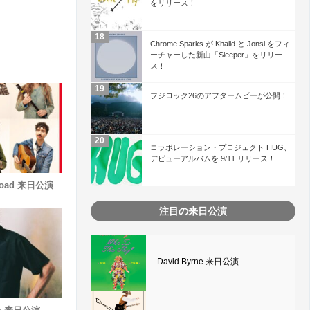
をリリース！
Chrome Sparks が Khalid と Jonsi をフィ
ーチャーした新曲「Sleeper」をリリー
ス！
フジロック26のアフタームビーが公開！
コラボレーション・プロジェクト HUG、
デビューアルバムを 9/11 リリース！
w Road 来日公演
注目の来日公演
David Byrne 来日公演