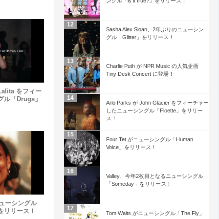
ングル「is it true?」をリリース！
Sasha Alex Sloan、2年ぶりのニューシン
グル「Glitter」をリリース！
Charlie Puth が NPR Music の人気企画
Tiny Desk Concert に登場！
 Lalita をフィー
ル「Drugs」
Arlo Parks が John Glacier をフィーチャー
したニューシングル「Floette」をリリー
ス！
Four Tet がニューシングル「Human
Voice」をリリース！
Valley、今年2枚目となるニューシングル
「Someday」をリリース！
のニューシングル
nt」をリリース！
Tom Waits がニューシングル「The Fly」