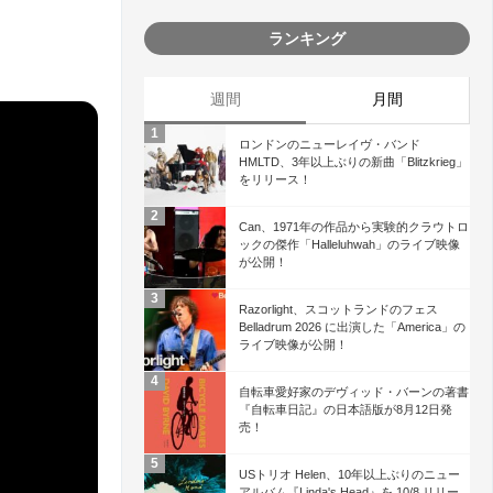
ランキング
週間
月間
ロンドンのニューレイヴ・バンド
HMLTD、3年以上ぶりの新曲「Blitzkrieg」
をリリース！
Can、1971年の作品から実験的クラウトロ
ックの傑作「Halleluhwah」のライブ映像
が公開！
Razorlight、スコットランドのフェス
Belladrum 2026 に出演した「America」の
ライブ映像が公開！
自転車愛好家のデヴィッド・バーンの著書
『自転車日記』の日本語版が8月12日発
売！
USトリオ Helen、10年以上ぶりのニュー
アルバム『Linda's Head』を 10/8 リリー