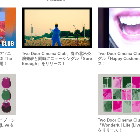
、サマソニ
Two Door Cinema Club、春の北米公
Two Door Cinema
f The
演発表と同時にニューシングル「Sure
グル「Happy Custo
公開！
Enough」をリリース！
ス！
、ライブ・シ
Two Door Cinema
ive &
「Wonderful Life (Liv
をリリース！