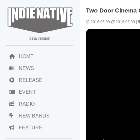
Two Door Cin
2016.06.09
2016.06.09
|
beta version
HOME
NEWS
RELEASE
EVENT
RADIO
NEW BANDS
FEATURE