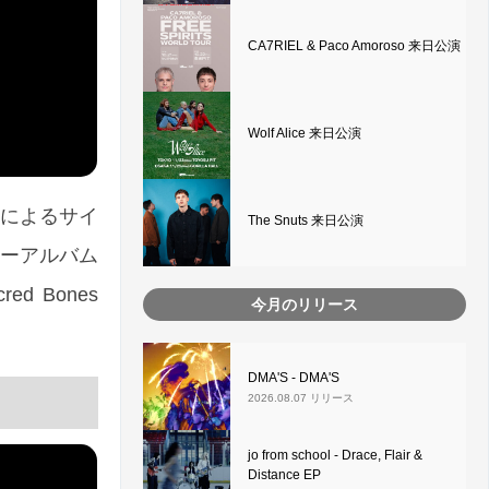
CA7RIEL & Paco Amoroso 来日公演
Wolf Alice 来日公演
メンバーによるサイ
The Snuts 来日公演
ューアルバム
d Bones
今月のリリース
。
DMA'S - DMA'S
2026.08.07 リリース
jo from school - Drace, Flair &
Distance EP