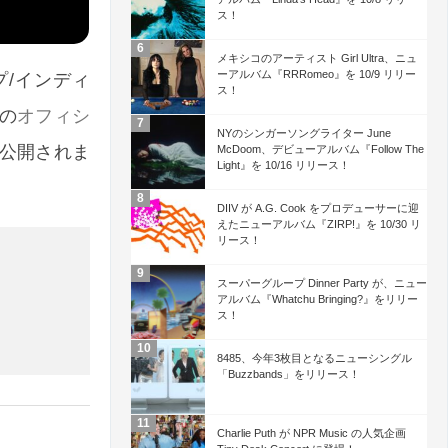
ス！
メキシコのアーティスト Girl Ultra、ニュ
ーアルバム『RRRomeo』を 10/9 リリー
/インディ
ス！
ドの
オフィシ
NYのシンガーソングライター June
公開されま
McDoom、デビューアルバム『Follow The
Light』を 10/16 リリース！
DIIV が A.G. Cook をプロデューサーに迎
えたニューアルバム『ZIRP!』を 10/30 リ
リース！
スーパーグループ Dinner Party が、ニュー
アルバム『Whatchu Bringing?』をリリー
ス！
8485、今年3枚目となるニューシングル
「Buzzbands」をリリース！
Charlie Puth が NPR Music の人気企画