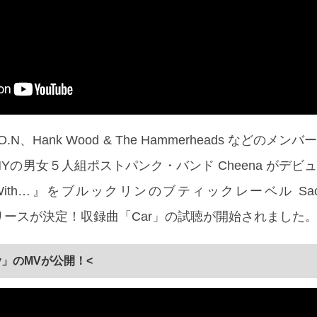
O.T.I.O.N、Hank Wood & The Hammerheads などの
Yの男女５人組ポストパンク・バンド Cheena がデビ
ight With…』をブルックリンのブティックレーベル Sacre
8/5 リリースが決定！収録曲「Car」の試聴が開始されました
ay」のMVが公開！<