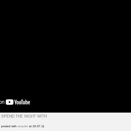
SPEND THE NIGHT WITH
posted with
amazlet
at 16.07.11