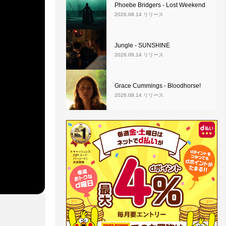
Phoebe Bridgers - Lost Weekend
2026.08.14 リリース
Jungle - SUNSHINE
2026.08.14 リリース
Grace Cummings - Bloodhorse!
2026.08.14 リリース