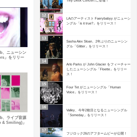
Tiny Desk Concert に登場！
LAのアーティスト Faerybabyy がニューシ
ングル「is it true?」をリリース！
Sasha Alex Sloan、2年ぶりのニューシン
グル「Glitter」をリリース！
 Club、ニューシン
mers」をリリー
Arlo Parks が John Glacier をフィーチャー
したニューシングル「Floette」をリリー
ス！
Four Tet がニューシングル「Human
Voice」をリリース！
Valley、今年2枚目となるニューシングル
「Someday」をリリース！
 Club、ライブ音源
e & Smiling)」
フジロック26のアフタームビーが公開！