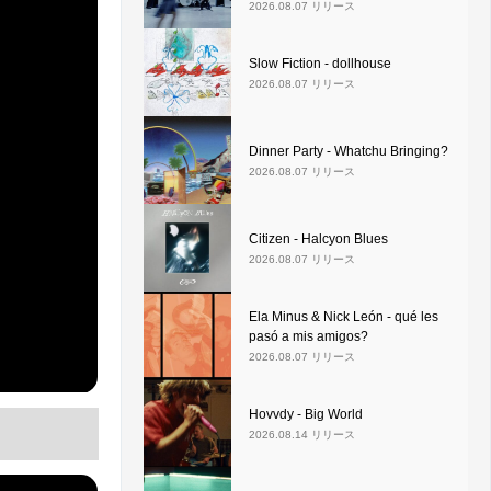
2026.08.07 リリース
Slow Fiction - dollhouse
2026.08.07 リリース
Dinner Party - Whatchu Bringing?
2026.08.07 リリース
Citizen - Halcyon Blues
2026.08.07 リリース
Ela Minus & Nick León - qué les
pasó a mis amigos?
2026.08.07 リリース
Hovvdy - Big World
2026.08.14 リリース