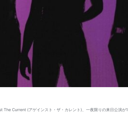
e Current (アゲインスト・ザ・カレント)、一夜限りの来日公演が10月に決