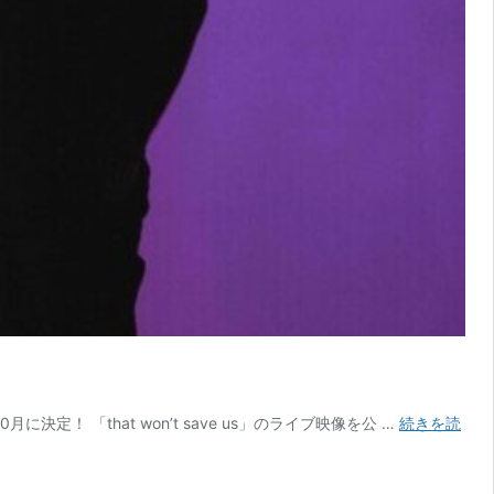
定！ 「that won’t save us」のライブ映像を公 …
続きを読