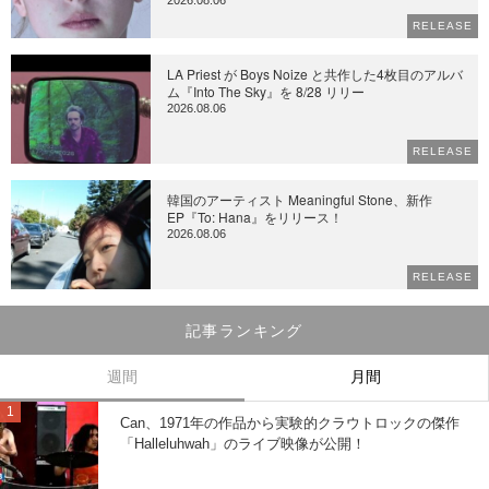
2026.08.06
RELEASE
LA Priest が Boys Noize と共作した4枚目のアルバ
ム『Into The Sky』を 8/28 リリー
2026.08.06
RELEASE
韓国のアーティスト Meaningful Stone、新作
EP『To: Hana』をリリース！
2026.08.06
RELEASE
記事ランキング
週間
月間
Can、1971年の作品から実験的クラウトロックの傑作
「Halleluhwah」のライブ映像が公開！