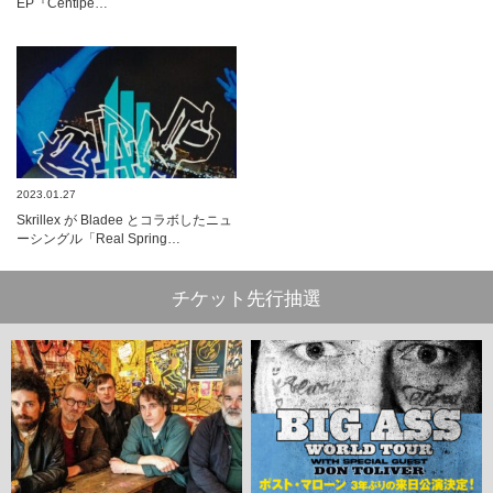
EP『Centipe…
2023.01.27
Skrillex が Bladee とコラボしたニュ
ーシングル「Real Spring…
チケット先行抽選