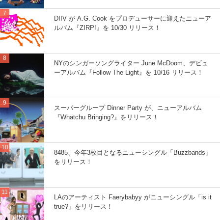
DIIV が A.G. Cook をプロデューサーに迎えたニューア
ルバム『ZIRP!』を 10/30 リリース！
NYのシンガーソングライター June McDoom、デビュ
ーアルバム『Follow The Light』を 10/16 リリース！
スーパーグループ Dinner Party が、ニューアルバム
『Whatchu Bringing?』をリリース！
8485、今年3枚目となるニューシングル「Buzzbands」
をリリース！
LAのアーティスト Faerybabyy がニューシングル「is it
true?」をリリース！