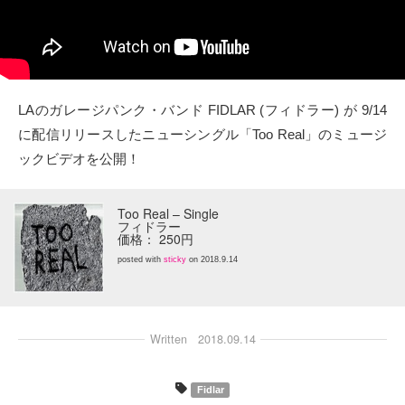
タクト
OW SOCIAL
LAのガレージパンク・バンド FIDLAR (フィドラー) が 9/14
Twitter
に配信リリースしたニューシングル「Too Real」のミュージ
ックビデオを公開！
Facebook
instagram
Too Real – Single
フィドラー
価格： 250円
Tumblr
posted with
sticky
on 2018.9.14
Soundcloud
Written
2018.09.14
Back to indienative
Fidlar